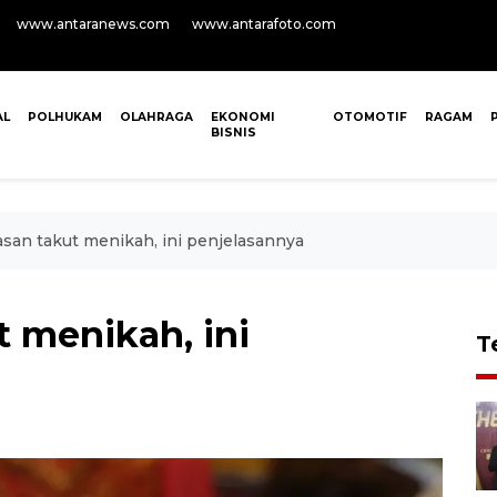
www.antaranews.com
www.antarafoto.com
AL
POLHUKAM
OLAHRAGA
EKONOMI
OTOMOTIF
RAGAM
BISNIS
asan takut menikah, ini penjelasannya
t menikah, ini
T