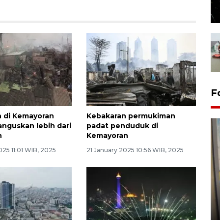
F
 di Kemayoran
Kebakaran permukiman
nguskan lebih dari
padat penduduk di
h
Kemayoran
025 11:01 WIB, 2025
21 January 2025 10:56 WIB, 2025
Penyelesaian pembentukan
Kopdes Merah Putih di
Sumbar
05 August 2026 10:33 WIB