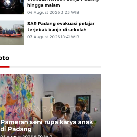
hingga malam
04 August 2026 3:23 WIB
SAR Padang evakuasi pelajar
terjebak banjir di sekolah
03 August 2026 18:41 WIB
oto
Pameran seni rupa karya anak
Dampak b
di Padang
Padang
06 August 2026 9:30 WIB
05 August 202