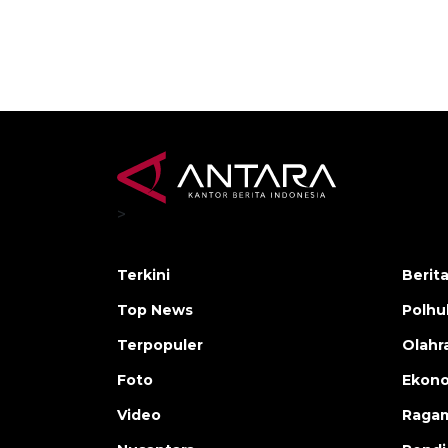
>
Terkini
Berit
Top News
Polh
Terpopuler
Olahr
Foto
Ekono
Video
Raga