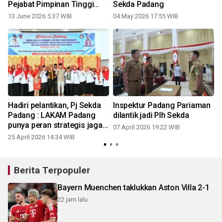
Pejabat Pimpinan Tinggi
Sekda Padang
Pratama
13 June 2026 5:37 WIB
04 May 2026 17:55 WIB
0
Hadiri pelantikan, Pj Sekda
Inspektur Padang Pariaman
a
Padang : LAKAM Padang
dilantik jadi Plh Sekda
punya peran strategis jaga
07 April 2026 19:22 WIB
nilai adat budaya
25 April 2026 14:34 WIB
Berita Terpopuler
Bayern Muenchen taklukkan Aston Villa 2-1
22 jam lalu