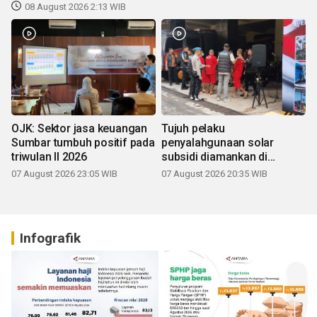
08 August 2026 2:13 WIB
OJK: Sektor jasa keuangan
Tujuh pelaku
Sumbar tumbuh positif pada
penyalahgunaan solar
triwulan II 2026
subsidi diamankan di
Sumbar
07 August 2026 23:05 WIB
07 August 2026 20:35 WIB
Infografik