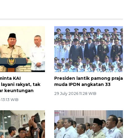
minta KAI
Presiden lantik pamong praja
ayani rakyat, tak
muda IPDN angkatan 33
ar keuntungan
29 July 2026 11:28 WIB
 13:13 WIB