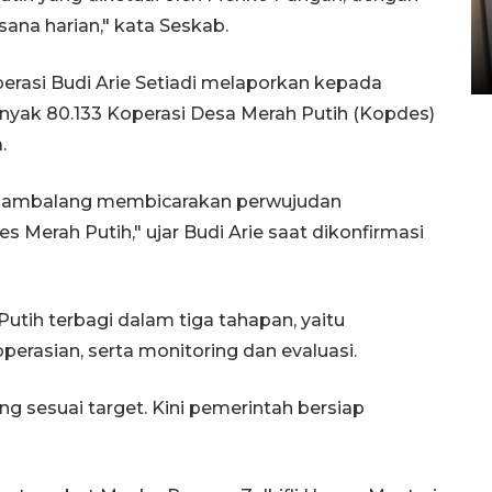
Kopdes Merah Putih di
sana harian," kata Seskab.
Sumbar
05 August 2026 10:33 WIB
erasi Budi Arie Setiadi melaporkan kepada
yak 80.133 Koperasi Desa Merah Putih (Kopdes)
.
di Hambalang membicarakan perwujudan
erah Putih," ujar Budi Arie saat dikonfirmasi
tih terbagi dalam tiga tahapan, yaitu
asian, serta monitoring dan evaluasi.
g sesuai target. Kini pemerintah bersiap