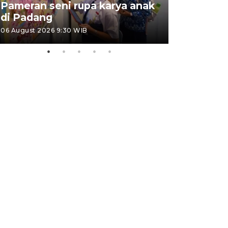
Pameran seni rupa karya anak
Dampak b
di Padang
Padang
06 August 2026 9:30 WIB
05 August 202