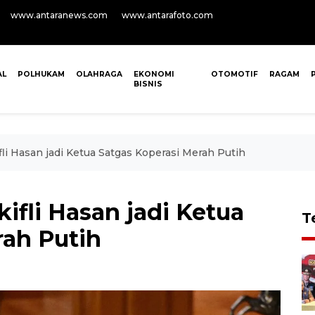
www.antaranews.com
www.antarafoto.com
AL
POLHUKAM
OLAHRAGA
EKONOMI
OTOMOTIF
RAGAM
BISNIS
li Hasan jadi Ketua Satgas Koperasi Merah Putih
ifli Hasan jadi Ketua
T
rah Putih