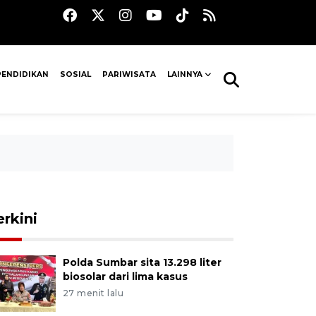
PENDIDIKAN
SOSIAL
PARIWISATA
LAINNYA
erkini
Polda Sumbar sita 13.298 liter
biosolar dari lima kasus
27 menit lalu