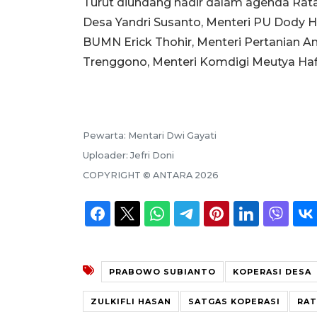
Turut diundang hadir dalam agenda Rata
Desa Yandri Susanto, Menteri PU Dody H
BUMN Erick Thohir, Menteri Pertanian A
Trenggono, Menteri Komdigi Meutya Hafi
Pewarta:
Mentari Dwi Gayati
Uploader:
Jefri Doni
COPYRIGHT ©
ANTARA
2026
PRABOWO SUBIANTO
KOPERASI DESA
ZULKIFLI HASAN
SATGAS KOPERASI
RAT