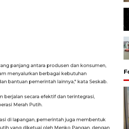
yang panjang antara produsen dan konsumen,
F
alam menyalurkan berbagai kebutuhan
dan bantuan pemerintah lainnya," kata Seskab.
rjalan secara efektif dan terintegrasi,
rasi Merah Putih.
asi di lapangan, pemerintah juga membentuk
Penyelesaian pembentukan
utih yang diketuai oleh Menko Pangan, dengan