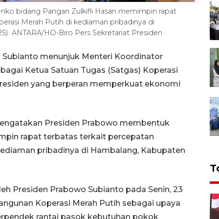
nko bidang Pangan Zulkifli Hasan memimpin rapat
erasi Merah Putih di kediaman pribadinya di
5). ANTARA/HO-Biro Pers Sekretariat Presiden
o Subianto menunjuk Menteri Koordinator
ebagai Ketua Satuan Tugas (Satgas) Koperasi
 Presiden yang berperan memperkuat ekonomi
a mengatakan Presiden Prabowo membentuk
pin rapat terbatas terkait percepatan
kediaman pribadinya di Hambalang, Kabupaten
T
leh Presiden Prabowo Subianto pada Senin, 23
ngunan Koperasi Merah Putih sebagai upaya
pendek rantai pasok kebutuhan pokok