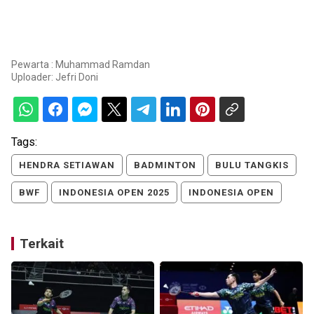
Pewarta : Muhammad Ramdan
Uploader:
Jefri Doni
Tags:
HENDRA SETIAWAN
BADMINTON
BULU TANGKIS
BWF
INDONESIA OPEN 2025
INDONESIA OPEN
Terkait