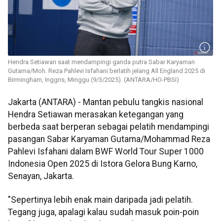
Hendra Setiawan saat mendampingi ganda putra Sabar Karyaman
Gutama/Moh. Reza Pahlevi Isfahani berlatih jelang All England 2025 di
Birmingham, Inggris, Minggu (9/3/2025). (ANTARA/HO-PBSI)
Jakarta (ANTARA) - Mantan pebulu tangkis nasional
Hendra Setiawan merasakan ketegangan yang
berbeda saat berperan sebagai pelatih mendampingi
pasangan Sabar Karyaman Gutama/Mohammad Reza
Pahlevi Isfahani dalam BWF World Tour Super 1000
Indonesia Open 2025 di Istora Gelora Bung Karno,
Senayan, Jakarta.
"Sepertinya lebih enak main daripada jadi pelatih.
Tegang juga, apalagi kalau sudah masuk poin-poin