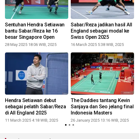
Sentuhan Hendra Setiawan
Sabar/Reza jadikan hasil All
bantu Sabar/Reza ke 16
England sebagai modal ke
besar Singapore Open
Swiss Open 2025
28 May 2025 18:06 WIB, 2025
16 March 2025 5:38 WIB, 2025
Hendra Setiawan debut
The Daddies tantang Kevin
sebagai pelatih Sabar/Reza
Sanjaya dan Seo jelang final
di All England 2025
Indonesia Masters
4
11 March 2025 4:18 WIB, 2025
26 January 2025 13:16 WIB, 2025
2