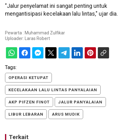
"Jalur penyelamat ini sangat penting untuk
mengantisipasi kecelakaan lalu lintas," ujar dia.
Pewarta : Muhammad Zulfikar
Uploader:
Laras Robert
Tags:
OPERASI KETUPAT
KECELAKAAN LALU LINTAS PANYALAIAN
AKP PIFZEN FINOT
JALUR PANYALAIAN
LIBUR LEBARAN
ARUS MUDIK
Terkait