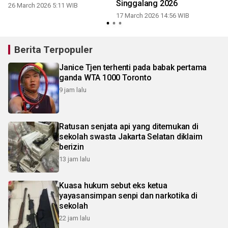
Singgalang 2026
26 March 2026 5:11 WIB
17 March 2026 14:56 WIB
Berita Terpopuler
Janice Tjen terhenti pada babak pertama
ganda WTA 1000 Toronto
9 jam lalu
Ratusan senjata api yang ditemukan di
sekolah swasta Jakarta Selatan diklaim
berizin
13 jam lalu
Kuasa hukum sebut eks ketua
yayasansimpan senpi dan narkotika di
sekolah
22 jam lalu