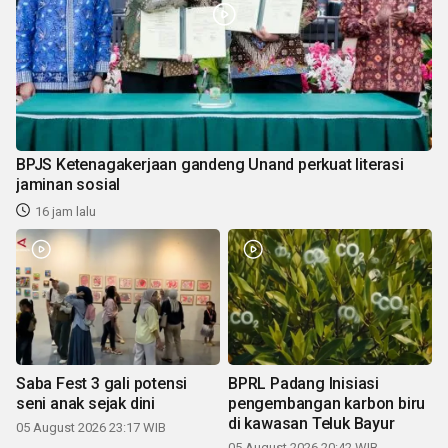
BPJS Ketenagakerjaan gandeng Unand perkuat literasi
jaminan sosial
16 jam lalu
Saba Fest 3 gali potensi
BPRL Padang Inisiasi
seni anak sejak dini
pengembangan karbon biru
di kawasan Teluk Bayur
05 August 2026 23:17 WIB
05 August 2026 20:42 WIB