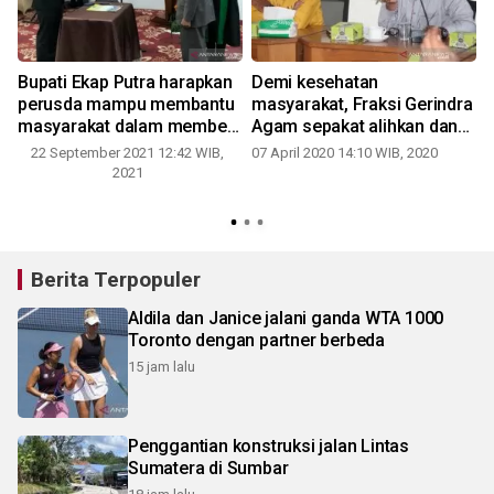
Bupati Ekap Putra harapkan
Demi kesehatan
perusda mampu membantu
masyarakat, Fraksi Gerindra
masyarakat dalam membeli
Agam sepakat alihkan dana
hasil tani
pokir untuk pencegahan
22 September 2021 12:42 WIB,
07 April 2020 14:10 WIB, 2020
COVID-19
2021
Berita Terpopuler
Aldila dan Janice jalani ganda WTA 1000
Toronto dengan partner berbeda
15 jam lalu
Penggantian konstruksi jalan Lintas
Sumatera di Sumbar