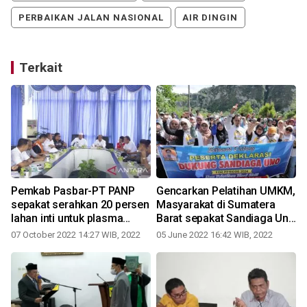
PERBAIKAN JALAN NASIONAL
AIR DINGIN
Terkait
Pemkab Pasbar-PT PANP
Gencarkan Pelatihan UMKM,
n
sepakat serahkan 20 persen
Masyarakat di Sumatera
lahan inti untuk plasma
Barat sepakat Sandiaga Uno
masyarakat
jadi Presiden 2024
07 October 2022 14:27 WIB, 2022
05 June 2022 16:42 WIB, 2022