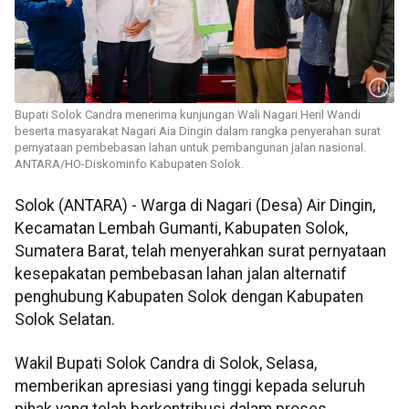
Bupati Solok Candra menerima kunjungan Wali Nagari Heril Wandi
beserta masyarakat Nagari Aia Dingin dalam rangka penyerahan surat
pernyataan pembebasan lahan untuk pembangunan jalan nasional.
ANTARA/HO-Diskominfo Kabupaten Solok.
Solok (ANTARA) - Warga di Nagari (Desa) Air Dingin,
Kecamatan Lembah Gumanti, Kabupaten Solok,
Sumatera Barat, telah menyerahkan surat pernyataan
kesepakatan pembebasan lahan jalan alternatif
penghubung Kabupaten Solok dengan Kabupaten
Solok Selatan.
Wakil Bupati Solok Candra di Solok, Selasa,
memberikan apresiasi yang tinggi kepada seluruh
pihak yang telah berkontribusi dalam proses