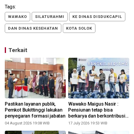
Tags:
WAWAKO
SILATURAHMI
KE DINAS DISDUKCAPIL
DAN DINAS KESEHATAN
KOTA SOLOK
Terkait
i
Pastikan layanan publik,
Wawako Maigus Nasir :
Pemkot Bukittinggi lakukan
Pensiunan tetap bisa
penyegaran formasi jabatan
berkarya dan berkontribusi
bagi masyarakat
04 August 2026 19:08 WIB
17 July 2026 19:53 WIB
1