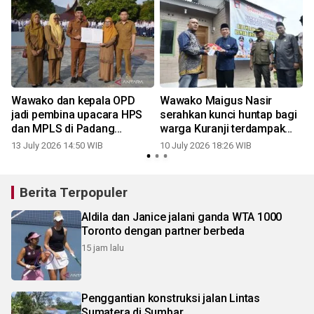
Wawako dan kepala OPD
Wawako Maigus Nasir
jadi pembina upacara HPS
serahkan kunci huntap bagi
B
dan MPLS di Padang
warga Kuranji terdampak
Panjang
bencana
13 July 2026 14:50 WIB
10 July 2026 18:26 WIB
Berita Terpopuler
Aldila dan Janice jalani ganda WTA 1000
Toronto dengan partner berbeda
15 jam lalu
Penggantian konstruksi jalan Lintas
Sumatera di Sumbar