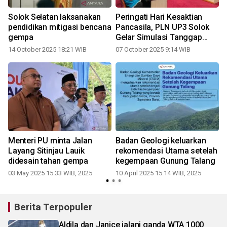
Solok Selatan laksanakan
Peringati Hari Kesaktian
pendidikan mitigasi bencana
Pancasila, PLN UP3 Solok
gempa
Gelar Simulasi Tanggap
Darurat Gempa Bumi
14 October 2025 18:21 WIB
07 October 2025 9:14 WIB
0
a
Menteri PU minta Jalan
Badan Geologi keluarkan
Layang Sitinjau Lauik
rekomendasi Utama setelah
didesain tahan gempa
kegempaan Gunung Talang
0
03 May 2025 15:33 WIB, 2025
10 April 2025 15:14 WIB, 2025
Berita Terpopuler
Aldila dan Janice jalani ganda WTA 1000