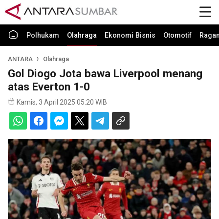
Polhukam
Olahraga
Ekonomi Bisnis
Otomotif
Raga
ANTARA
Olahraga
Gol Diogo Jota bawa Liverpool menang
atas Everton 1-0
Kamis, 3 April 2025 05:20 WIB