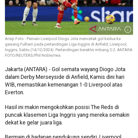
Arsip Foto - Pemain Liverpool Diogo Jota mencetak gol kedua ke
gawang Fulham pada pertandingan Liga Inggris di Anfield, Liverpool,
Inggris, Sabtu (14/12/2024). Pertandingan berakhir imbang 2-2. ANTARA
FOTO/REUTERS/Phil Noble/rwa.
Jakarta (ANTARA) - Gol semata wayang Diogo Jota
dalam Derby Merseyside di Anfield, Kamis dini hari
WIB, memastikan kemenangan 1-0 Liverpool atas
Everton.
Hasil ini makin mengokohkan posisi The Reds di
puncak klasemen Liga Inggris yang mereka semakin
dekat ke gelar juara liga.
Bermain di hadapan pendukung sendiri, Liverpool