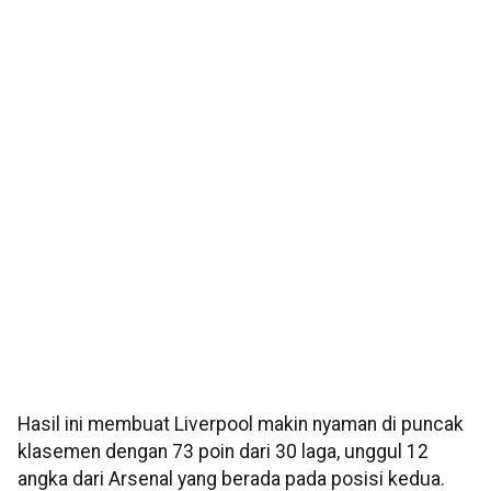
Hasil ini membuat Liverpool makin nyaman di puncak
klasemen dengan 73 poin dari 30 laga, unggul 12
angka dari Arsenal yang berada pada posisi kedua.