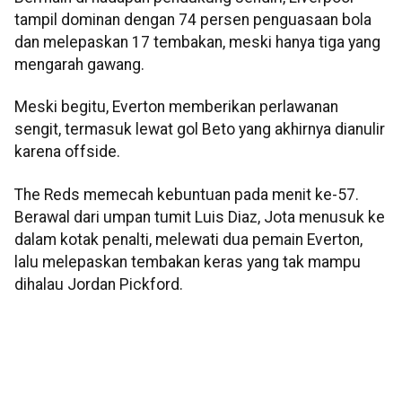
tampil dominan dengan 74 persen penguasaan bola
dan melepaskan 17 tembakan, meski hanya tiga yang
mengarah gawang.
Meski begitu, Everton memberikan perlawanan
sengit, termasuk lewat gol Beto yang akhirnya dianulir
karena offside.
The Reds memecah kebuntuan pada menit ke-57.
Berawal dari umpan tumit Luis Diaz, Jota menusuk ke
dalam kotak penalti, melewati dua pemain Everton,
lalu melepaskan tembakan keras yang tak mampu
dihalau Jordan Pickford.