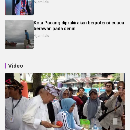
6 jam lalu
Kota Padang diprakirakan berpotensi cuaca
berawan pada senin
4 jam lalu
Video