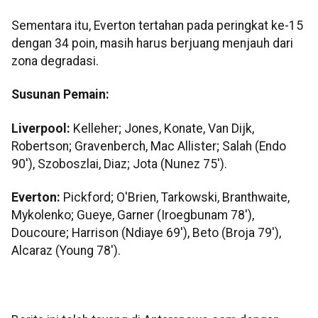
Sementara itu, Everton tertahan pada peringkat ke-15
dengan 34 poin, masih harus berjuang menjauh dari
zona degradasi.
Susunan Pemain:
Liverpool:
Kelleher; Jones, Konate, Van Dijk,
Robertson; Gravenberch, Mac Allister; Salah (Endo
90'), Szoboszlai, Diaz; Jota (Nunez 75').
Everton:
Pickford; O'Brien, Tarkowski, Branthwaite,
Mykolenko; Gueye, Garner (Iroegbunam 78'),
Doucoure; Harrison (Ndiaye 69'), Beto (Broja 79'),
Alcaraz (Young 78').