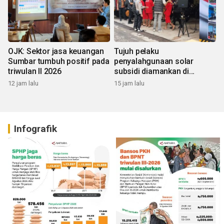
OJK: Sektor jasa keuangan
Tujuh pelaku
Sumbar tumbuh positif pada
penyalahgunaan solar
triwulan II 2026
subsidi diamankan di
Sumbar
12 jam lalu
15 jam lalu
Infografik