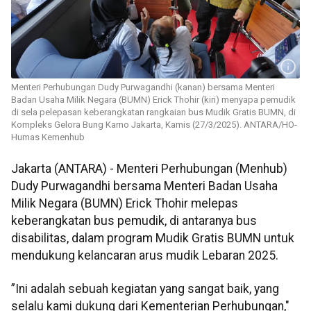
Menteri Perhubungan Dudy Purwagandhi (kanan) bersama Menteri
Badan Usaha Milik Negara (BUMN) Erick Thohir (kiri) menyapa pemudik
di sela pelepasan keberangkatan rangkaian bus Mudik Gratis BUMN, di
Kompleks Gelora Bung Karno Jakarta, Kamis (27/3/2025). ANTARA/HO-
Humas Kemenhub
Jakarta (ANTARA) - Menteri Perhubungan (Menhub)
Dudy Purwagandhi bersama Menteri Badan Usaha
Milik Negara (BUMN) Erick Thohir melepas
keberangkatan bus pemudik, di antaranya bus
disabilitas, dalam program Mudik Gratis BUMN untuk
mendukung kelancaran arus mudik Lebaran 2025.
”Ini adalah sebuah kegiatan yang sangat baik, yang
selalu kami dukung dari Kementerian Perhubungan,"