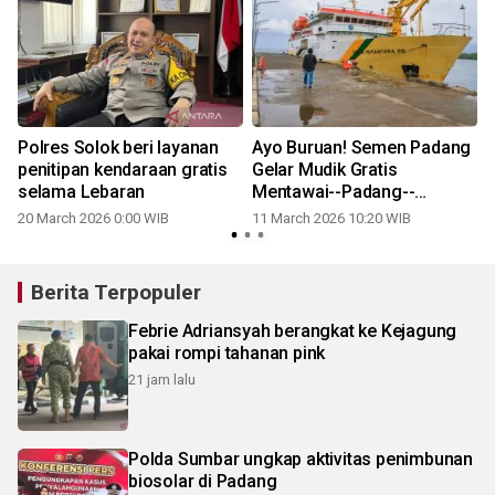
Polres Solok beri layanan
Ayo Buruan! Semen Padang
penitipan kendaraan gratis
Gelar Mudik Gratis
selama Lebaran
Mentawai--Padang--
Mentawai untuk 700 Kuota
20 March 2026 0:00 WIB
11 March 2026 10:20 WIB
Berita Terpopuler
Febrie Adriansyah berangkat ke Kejagung
pakai rompi tahanan pink
21 jam lalu
Polda Sumbar ungkap aktivitas penimbunan
biosolar di Padang