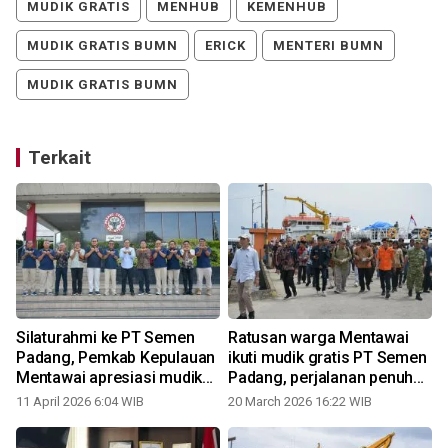
MUDIK GRATIS
MENHUB
KEMENHUB
MUDIK GRATIS BUMN
ERICK
MENTERI BUMN
MUDIK GRATIS BUMN
Terkait
Silaturahmi ke PT Semen
Ratusan warga Mentawai
Padang, Pemkab Kepulauan
ikuti mudik gratis PT Semen
Mentawai apresiasi mudik
Padang, perjalanan penuh
gratis dan jajaki sinergi
harapan menuju kampung
11 April 2026 6:04 WIB
20 March 2026 16:22 WIB
layanan kesehatan dan
halaman
infrastruktur