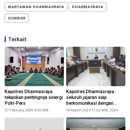
WARTAWAN DHARMASRAYA
DHARMASRAYA
SUMBAR
Terkait
n
Kapolres Dharmasraya
Kapolres Dharmasraya :
tekankan pentingnya sinergi
seluruh jajaran siap
Polri-Pers
berkomunikasi dengan
insan pers
27 February 2026 4:35 WIB
09 March 2024 11:32 WIB, 2024