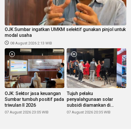
OJK Sumbar ingatkan UMKM selektif gunakan pinjol untuk
modal usaha
08 August 2026 2:13 WIB
OJK: Sektor jasa keuangan
Tujuh pelaku
Sumbar tumbuh positif pada
penyalahgunaan solar
triwulan II 2026
subsidi diamankan di
Sumbar
07 August 2026 23:05 WIB
07 August 2026 20:35 WIB