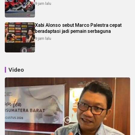
9 jam lalu
Xabi Alonso sebut Marco Palestra cepat
beradaptasi jadi pemain serbaguna
9 jam lalu
Video