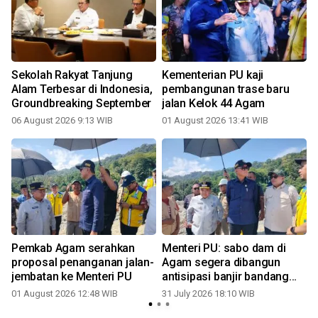
Sekolah Rakyat Tanjung
Kementerian PU kaji
Alam Terbesar di Indonesia,
pembangunan trase baru
Groundbreaking September
jalan Kelok 44 Agam
a
06 August 2026 9:13 WIB
01 August 2026 13:41 WIB
3
Pemkab Agam serahkan
Menteri PU: sabo dam di
proposal penanganan jalan-
Agam segera dibangun
jembatan ke Menteri PU
antisipasi banjir bandang
susulan (Video)
01 August 2026 12:48 WIB
31 July 2026 18:10 WIB
0