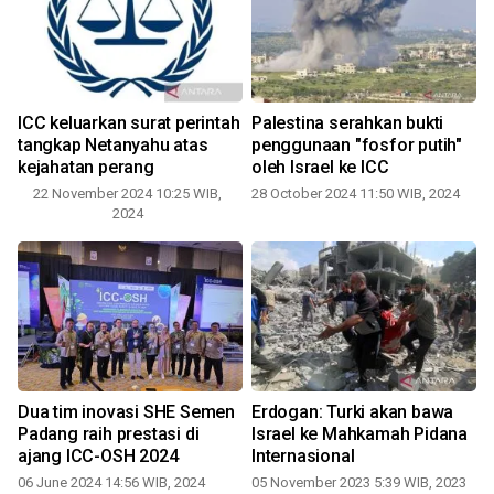
ICC keluarkan surat perintah
Palestina serahkan bukti
g
tangkap Netanyahu atas
penggunaan "fosfor putih"
kejahatan perang
oleh Israel ke ICC
22 November 2024 10:25 WIB,
28 October 2024 11:50 WIB, 2024
2024
Dua tim inovasi SHE Semen
Erdogan: Turki akan bawa
Padang raih prestasi di
Israel ke Mahkamah Pidana
0
ajang ICC-OSH 2024
Internasional
06 June 2024 14:56 WIB, 2024
05 November 2023 5:39 WIB, 2023