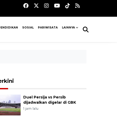
PENDIDIKAN
SOSIAL
PARIWISATA
LAINNYA
erkini
Duel Persija vs Persib
dijadwalkan digelar di GBK
1 jam lalu