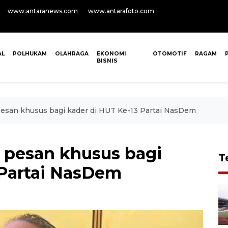
www.antaranews.com
www.antarafoto.com
AL
POLHUKAM
OLAHRAGA
EKONOMI
OTOMOTIF
RAGAM
BISNIS
esan khusus bagi kader di HUT Ke-13 Partai NasDem
 pesan khusus bagi
T
 Partai NasDem