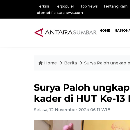
Terkini
Terpopuler
Top News
Tentang Kami
otomotif.antaranews.com
HOME
NASION
Home
Berita
Surya Paloh ungkap p
Surya Paloh ungkap
kader di HUT Ke-13
Selasa, 12 November 2024 06:11 WIB