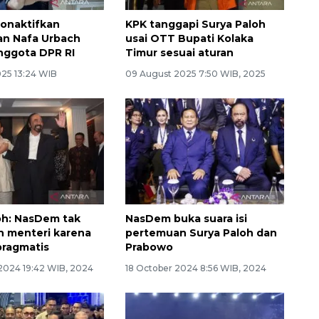
onaktifkan
KPK tanggapi Surya Paloh
an Nafa Urbach
usai OTT Bupati Kolaka
nggota DPR RI
Timur sesuai aturan
025 13:24 WIB
09 August 2025 7:50 WIB, 2025
oh: NasDem tak
NasDem buka suara isi
ah menteri karena
pertemuan Surya Paloh dan
pragmatis
Prabowo
2024 19:42 WIB, 2024
18 October 2024 8:56 WIB, 2024