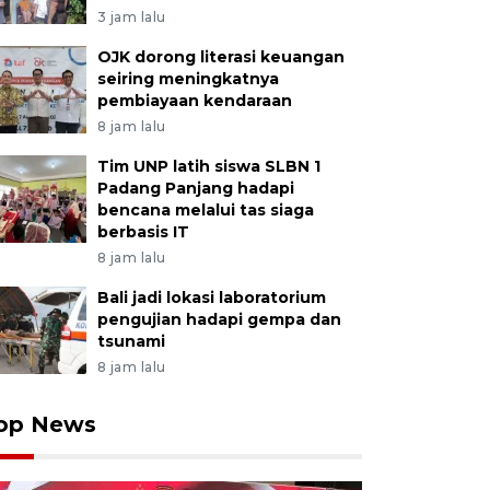
3 jam lalu
OJK dorong literasi keuangan
seiring meningkatnya
pembiayaan kendaraan
8 jam lalu
Tim UNP latih siswa SLBN 1
Padang Panjang hadapi
bencana melalui tas siaga
berbasis IT
8 jam lalu
Bali jadi lokasi laboratorium
pengujian hadapi gempa dan
tsunami
8 jam lalu
op News