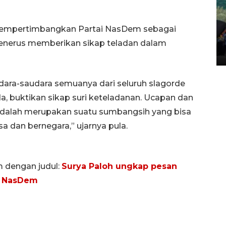
Penggantian konstruksi jalan
mempertimbangkan Partai NasDem sebagai
Lintas Sumatera di Sumbar
s-menerus memberikan sikap teladan dalam
05 August 2026 10:35 WIB
dara-saudara semuanya dari seluruh slagorde
a, buktikan sikap suri keteladanan. Ucapan dan
 adalah merupakan suatu sumbangsih yang bisa
 dan bernegara,” ujarnya pula.
m dengan judul:
Surya Paloh ungkap pesan
ai NasDem