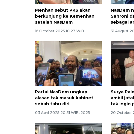
Menhan sebut PKS akan
NasDem n
berkunjung ke Kemenhan
Sahroni d
setelah NasDem
sebagai a
16 October 2025 10:23 WIB
31 August 2
Partai NasDem ungkap
Surya Pal
alasan tak masuk kabinet
ambil jat
sebab tahu diri
tak ingin 
03 April 2025 20:31 WIB, 2025
20 October 