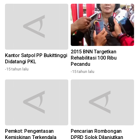
2015 BNN Targetkan
Kantor Satpol PP Bukittinggi
Rehabilitasi 100 Ribu
Didatangi PKL
Pecandu
-15 tahun lalu
-
-15 tahun lalu
Pemkot: Pengentasan
Pencarian Rombongan
Kemiskinan Terkendala
DPRD Solok Dilanjutkan
3