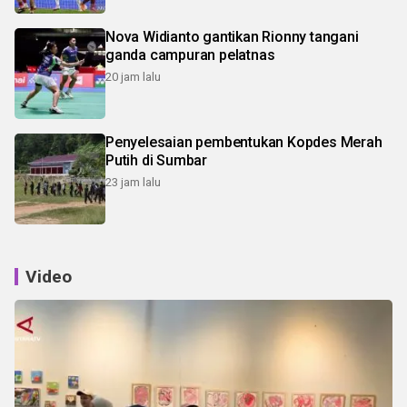
Nova Widianto gantikan Rionny tangani
ganda campuran pelatnas
20 jam lalu
Penyelesaian pembentukan Kopdes Merah
Putih di Sumbar
23 jam lalu
Video