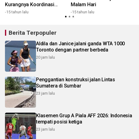
Kurangnya Koordinasi
Malam Hari
Antar-Instansi
-15 tahun lalu
-15 tahun lalu
Berita Terpopuler
Aldila dan Janice jalani ganda WTA 1000
Toronto dengan partner berbeda
20 jam lalu
Penggantian konstruksi jalan Lintas
Sumatera di Sumbar
23 jam lalu
Klasemen Grup A Piala AFF 2026: Indonesia
tempati posisi ketiga
23 jam lalu