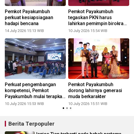
Pemkot Payakumbuh
Pemkot Payakumbuh
perkuat kesiapsiagaan
tegaskan PKN harus
hadapi bencana
lahirkan pemimpin birokrasi
yang berkapasitas
14 July 2026 15:13 WIB
10 July 2026 15:54 WIB
0
Perkuat pengembangan
Pemkot Payakumbuh
kompetensi, Pemkot
dorong lahirnya generasi
Payakumbuh mulai terapkan
muda berkarakter
ASN Corporate University
10 July 2026 15:53 WIB
10 July 2026 15:51 WIB
Berita Terpopuler