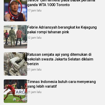
Janice Tjen terhenti pada babak pertama
ganda WTA 1000 Toronto
17 jam lalu
Febrie Adriansyah berangkat ke Kejagung
pakai rompi tahanan pink
12 jam lalu
Ratusan senjata api yang ditemukan di
sekolah swasta Jakarta Selatan diklaim
berizin
21 jam lalu
Timnas Indonesia butuh cara menyerang
yang lebih variatif
21 jam lalu