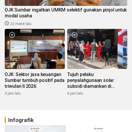
OJK Sumbar ingatkan UMKM selektif gunakan pinjol untuk
modal usaha
22 menit lalu
OJK: Sektor jasa keuangan
Tujuh pelaku
Sumbar tumbuh positif pada
penyalahgunaan solar
triwulan II 2026
subsidi diamankan di
Sumbar
3 jam lalu
6 jam lalu
Infografik