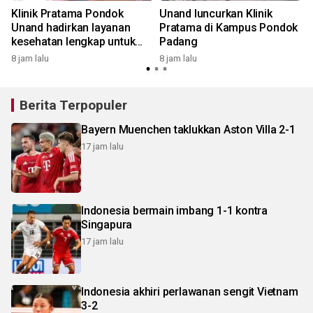
Klinik Pratama Pondok
Unand luncurkan Klinik
Unand hadirkan layanan
Pratama di Kampus Pondok
s
kesehatan lengkap untuk
Padang
masyarakat Padang
8 jam lalu
8 jam lalu
Berita Terpopuler
Bayern Muenchen taklukkan Aston Villa 2-1
17 jam lalu
Indonesia bermain imbang 1-1 kontra
Singapura
17 jam lalu
Indonesia akhiri perlawanan sengit Vietnam
3-2