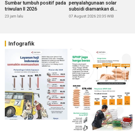
Sumbar tumbuh positif pada
penyalahgunaan solar
triwulan II 2026
subsidi diamankan di
Sumbar
23 jam lalu
07 August 2026 20:35 WIB
Infografik