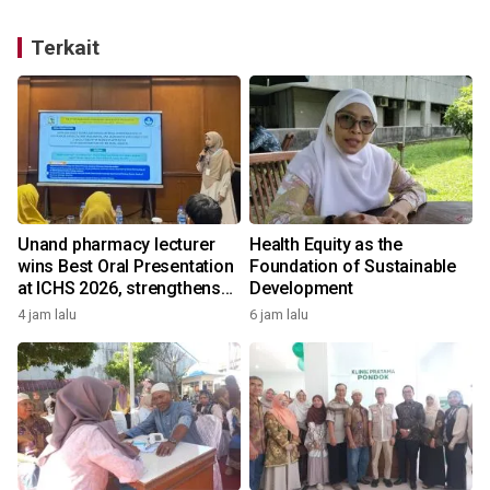
Terkait
Unand pharmacy lecturer
Health Equity as the
wins Best Oral Presentation
Foundation of Sustainable
at ICHS 2026, strengthens
Development
research collaboration with
4 jam lalu
6 jam lalu
Universiti Malaya