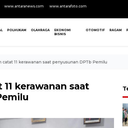
www.antaranews.com
www.antarafoto.com
AL
POLHUKAM
OLAHRAGA
EKONOMI
OTOMOTIF
RAGAM
BISNIS
 catat 11 kerawanan saat penyusunan DPTb Pemilu
 11 kerawanan saat
T
Pemilu