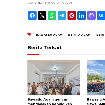
COPYRIGHT ©
ANTARA
2026
BAWASLU AGAM
BERITA AGAM
BERI
Berita Terkait
Bawaslu Agam gencar
Bawaslu A
mengadakan pendidikan
siswa SM