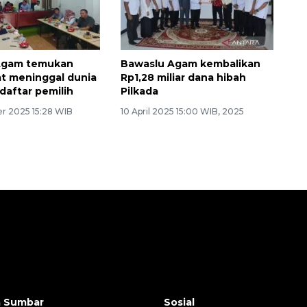
Agam temukan
Bawaslu Agam kembalikan
t meninggal dunia
Rp1,28 miliar dana hibah
daftar pemilih
Pilkada
r 2025 15:28 WIB
10 April 2025 15:00 WIB, 2025
a Sumbar
Sosial