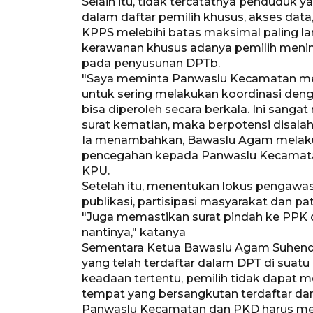
Selain itu, tidak tercatatnya penduduk
dalam daftar pemilih khusus, akses da
KPPS melebihi batas maksimal paling l
kerawanan khusus adanya pemilih meningg
pada penyusunan DPTb.
"Saya meminta Panwaslu Kecamatan me
untuk sering melakukan koordinasi denga
bisa diperoleh secara berkala. Ini sangat
surat kematian, maka berpotensi disalah
Ia menambahkan, Bawaslu Agam melaku
pencegahan kepada Panwaslu Kecamatan
KPU.
Setelah itu, menentukan lokus pengawas
publikasi, partisipasi masyarakat dan pat
"Juga memastikan surat pindah ke PPK d
nantinya," katanya
Sementara Ketua Bawaslu Agam Suhend
yang telah terdaftar dalam DPT di sua
keadaan tertentu, pemilih tidak dapat
tempat yang bersangkutan terdaftar dan
Panwaslu Kecamatan dan PKD harus mem