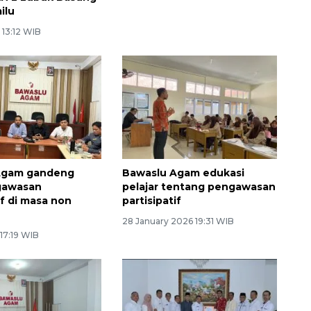
ilu
seluruh sekolah
 13:12 WIB
21 May 2026 11:57 WIB
Agam gandeng
Bawaslu Agam edukasi
gawasan
pelajar tentang pengawasan
if di masa non
partisipatif
28 January 2026 19:31 WIB
17:19 WIB