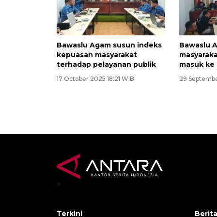
Bawaslu Agam susun indeks
Bawaslu 
kepuasan masyarakat
masyaraka
terhadap pelayanan publik
masuk ke 
17 October 2025 18:21 WIB
29 Septembe
>
Terkini
Berit