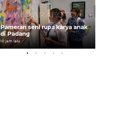
Pameran seni rupa karya anak
Dampak b
di Padang
Padang
10 jam lalu
05 August 202