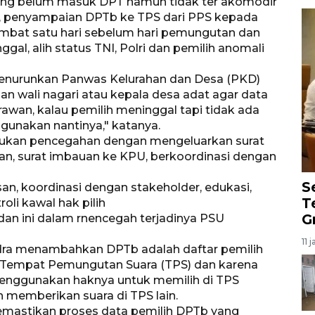
 yang belum masuk DPT namun tidak ter akomodir
ta, penyampaian DPTb ke TPS dari PPS kepada
ambat satu hari sebelum hari pemungutan dan
al, alih status TNI, Polri dan pemilih anomali
nurunkan Panwas Kelurahan dan Desa (PKD)
n wali nagari atau kepala desa adat agar data
 rawan, kalau pemilih meninggal tapi tidak ada
gunakan nantinya," katanya.
kan pencegahan dengan mengeluarkan surat
, surat imbauan ke KPU, berkoordinasi dengan
S
an, koordinasi dengan stakeholder, edukasi,
T
roli kawal hak pilih
G
an ini dalam rnencegah terjadinya PSU
11 
ra menambahkan DPTb adalah daftar pemilih
tu Tempat Pemungutan Suara (TPS) dan karena
 menggunakan haknya untuk memilih di TPS
 memberikan suara di TPS lain.
astikan proses data pemilih DPTb yang