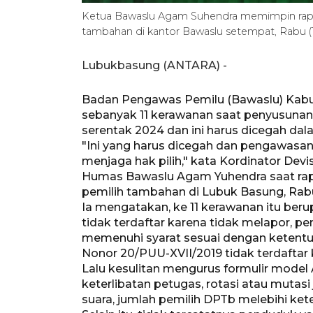
Ketua Bawaslu Agam Suhendra memimpin rapa
tambahan di kantor Bawaslu setempat, Rabu (13
Lubukbasung (ANTARA) -
Badan Pengawas Pemilu (Bawaslu) Kab
sebanyak 11 kerawanan saat penyusunan
serentak 2024 dan ini harus dicegah da
"Ini yang harus dicegah dan pengawas
menjaga hak pilih," kata Kordinator Devi
Humas Bawaslu Agam Yuhendra saat rap
pemilih tambahan di Lubuk Basung, Rab
Ia mengatakan, ke 11 kerawanan itu ber
tidak terdaftar karena tidak melapor, p
memenuhi syarat sesuai dengan ketentu
Nonor 20/PUU-XVII/2019 tidak terdaftar 
Lalu kesulitan mengurus formulir model 
keterlibatan petugas, rotasi atau mutas
suara, jumlah pemilih DPTb melebihi ket