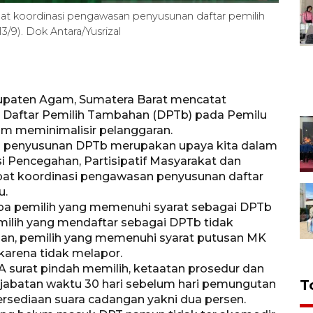
t koordinasi pengawasan penyusunan daftar pemilih
/9). Dok Antara/Yusrizal
upaten Agam, Sumatera Barat mencatat
 Daftar Pemilih Tambahan (DPTb) pada Pemilu
lam meminimalisir pelanggaran.
an penyusunan DPTb merupakan upaya kita dalam
si Pencegahan, Partisipatif Masyarakat dan
at koordinasi pengawasan penyusunan daftar
u.
upa pemilih yang memenuhi syarat sebagai DPTb
emilih yang mendaftar sebagai DPTb tidak
an, pemilih yang memenuhi syarat putusan MK
karena tidak melapor.
A surat pindah memilih, ketaatan prosedur dan
T
i jabatan waktu 30 hari sebelum hari pemungutan
ersediaan suara cadangan yakni dua persen.