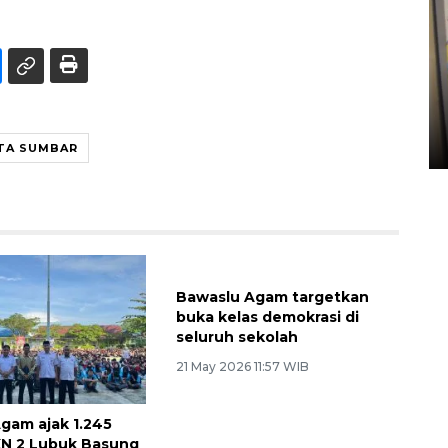
Penyelesaian pembentukan
Kopdes Merah Putih di
Sumbar
05 August 2026 10:33 WIB
TA SUMBAR
gam ajak 1.245
Bawaslu Agam targetkan
KN 2 Lubuk Basung
buka kelas demokrasi di