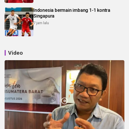
Indonesia bermain imbang 1-1 kontra
Singapura
7 jam lalu
Video