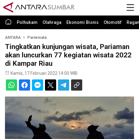
Polhukam
Olahraga
Ekonomi Bisnis
Otomotif
Raga
ANTARA
Pariwisata
Tingkatkan kunjungan wisata, Pariaman
akan luncurkan 77 kegiatan wisata 2022
di Kampar Riau
Kamis, 17 Februari 2022 14:00 WIB