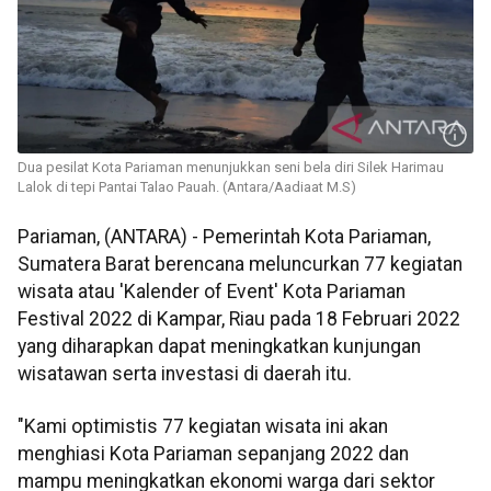
Dua pesilat Kota Pariaman menunjukkan seni bela diri Silek Harimau
Lalok di tepi Pantai Talao Pauah. (Antara/Aadiaat M.S)
Pariaman, (ANTARA) - Pemerintah Kota Pariaman,
Sumatera Barat berencana meluncurkan 77 kegiatan
wisata atau 'Kalender of Event' Kota Pariaman
Festival 2022 di Kampar, Riau pada 18 Februari 2022
yang diharapkan dapat meningkatkan kunjungan
wisatawan serta investasi di daerah itu.
"Kami optimistis 77 kegiatan wisata ini akan
menghiasi Kota Pariaman sepanjang 2022 dan
mampu meningkatkan ekonomi warga dari sektor