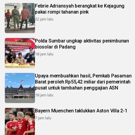
Febrie Adriansyah berangkat ke Kejagung
pakai rompi tahanan pink
22 jam lalu
Polda Sumbar ungkap aktivitas penimbunan
biosolar di Padang
18 jam lalu
Upaya membuahkan hasil, Pemkab Pasaman
Barat peroleh Rp55,42 miliar dari pemerintah
pusat untuk tambahan penggajian ASN
18 jam lalu
Bayern Muenchen taklukkan Aston Villa 2-1
7 jam lalu