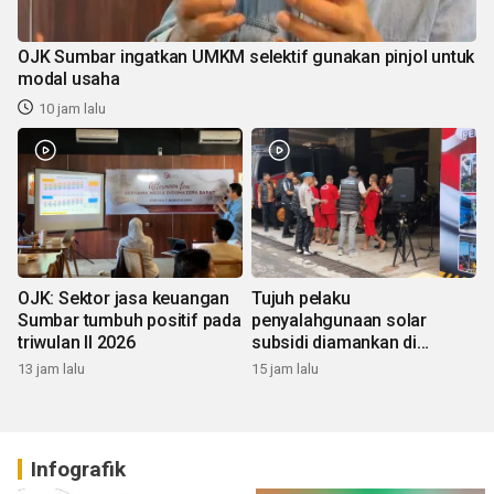
OJK Sumbar ingatkan UMKM selektif gunakan pinjol untuk
modal usaha
10 jam lalu
OJK: Sektor jasa keuangan
Tujuh pelaku
Sumbar tumbuh positif pada
penyalahgunaan solar
triwulan II 2026
subsidi diamankan di
Sumbar
13 jam lalu
15 jam lalu
Infografik