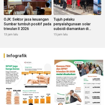
OJK: Sektor jasa keuangan
Tujuh pelaku
Sumbar tumbuh positif pada
penyalahgunaan solar
triwulan II 2026
subsidi diamankan di
Sumbar
13 jam lalu
15 jam lalu
Infografik