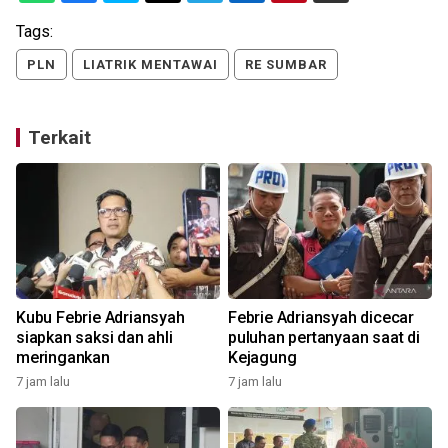
Tags:
PLN
LIATRIK MENTAWAI
RE SUMBAR
Terkait
Kubu Febrie Adriansyah
Febrie Adriansyah dicecar
siapkan saksi dan ahli
puluhan pertanyaan saat di
meringankan
Kejagung
7 jam lalu
7 jam lalu