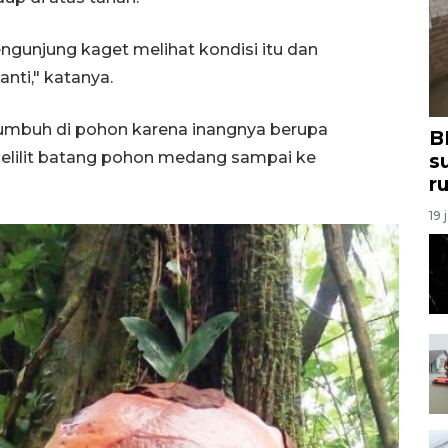
ngunjung kaget melihat kondisi itu dan
nti," katanya.
 tumbuh di pohon karena inangnya berupa
B
melilit batang pohon medang sampai ke
s
r
19 