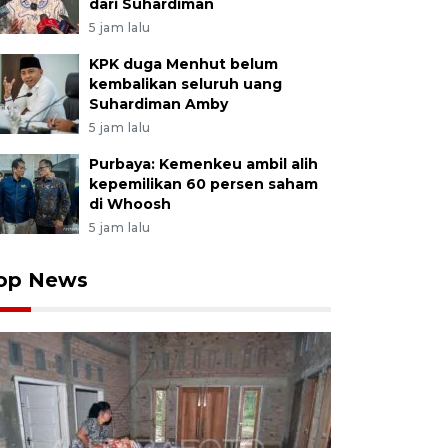
dari Suhardiman
5 jam lalu
KPK duga Menhut belum
kembalikan seluruh uang
Suhardiman Amby
5 jam lalu
Purbaya: Kemenkeu ambil alih
kepemilikan 60 persen saham
di Whoosh
5 jam lalu
op News