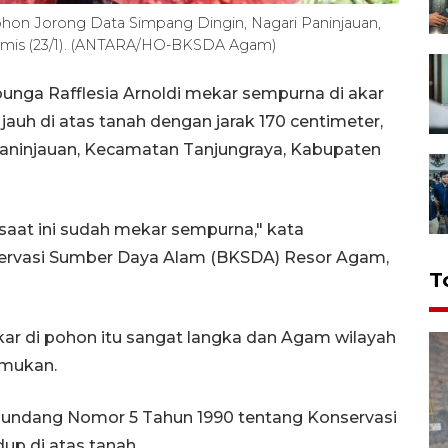
ohon Jorong Data Simpang Dingin, Nagari Paninjauan,
amis (23/1). (ANTARA/HO-BKSDA Agam)
bunga Rafflesia Arnoldi mekar sempurna di akar
auh di atas tanah dengan jarak 170 centimeter,
Paninjauan, Kecamatan Tanjungraya, Kabupaten
 saat ini sudah mekar sempurna," kata
servasi Sumber Daya Alam (BKSDA) Resor Agam,
T
kar di pohon itu sangat langka dan Agam wilayah
emukan.
-undang Nomor 5 Tahun 1990 tentang Konservasi
p di atas tanah.