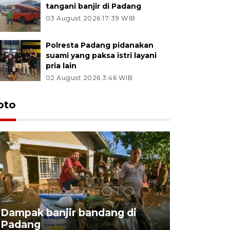
tangani banjir di Padang
03 August 2026 17:39 WIB
Polresta Padang pidanakan
suami yang paksa istri layani
pria lain
02 August 2026 3:46 WIB
oto
Peremaja
Dampak banjir bandang di
untuk pro
Padang
keberlan