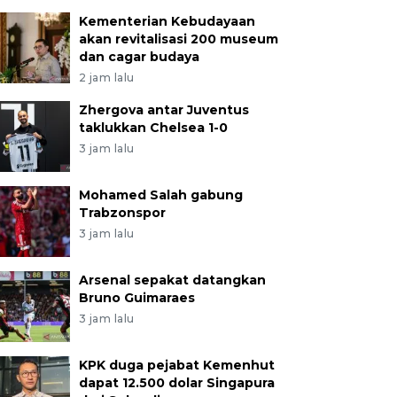
Kementerian Kebudayaan
akan revitalisasi 200 museum
dan cagar budaya
2 jam lalu
Zhergova antar Juventus
taklukkan Chelsea 1-0
3 jam lalu
Mohamed Salah gabung
Trabzonspor
3 jam lalu
Arsenal sepakat datangkan
Bruno Guimaraes
3 jam lalu
KPK duga pejabat Kemenhut
dapat 12.500 dolar Singapura