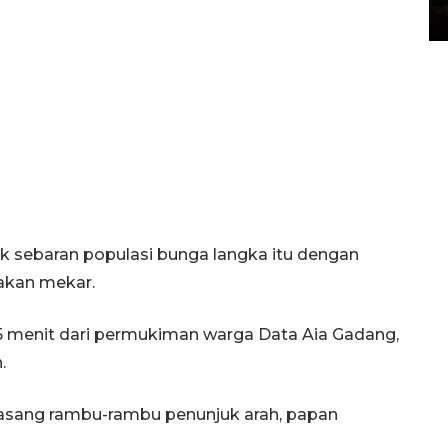
04 August 2026 12:49 WIB
ik sebaran populasi bunga langka itu dengan
 akan mekar.
15 menit dari permukiman warga Data Aia Gadang,
.
asang rambu-rambu penunjuk arah, papan