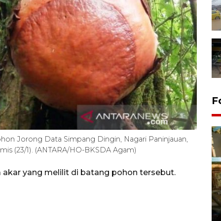
F
ohon Jorong Data Simpang Dingin, Nagari Paninjauan,
amis (23/1). (ANTARA/HO-BKSDA Agam)
kar yang melilit di batang pohon tersebut.
Pemerintah dorong upaya
pembentukan wilayah
pertambangan rakyat