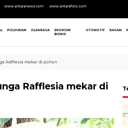
www.antaranews.com
www.antarafoto.com
AL
POLHUKAM
OLAHRAGA
EKONOMI
OTOMOTIF
RAGAM
BISNIS
ga Rafflesia mekar di pohon
nga Rafflesia mekar di
T