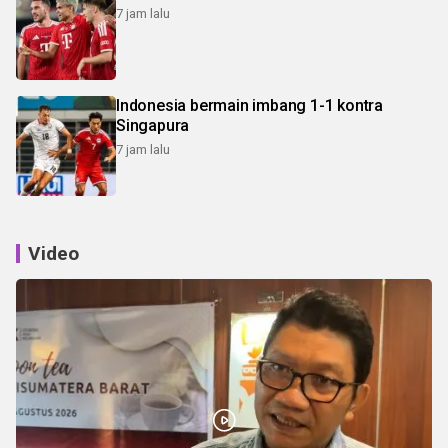
7 jam lalu
Indonesia bermain imbang 1-1 kontra
Singapura
7 jam lalu
Video