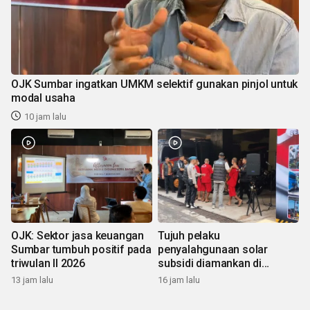
OJK Sumbar ingatkan UMKM selektif gunakan pinjol untuk
modal usaha
10 jam lalu
OJK: Sektor jasa keuangan
Tujuh pelaku
Sumbar tumbuh positif pada
penyalahgunaan solar
triwulan II 2026
subsidi diamankan di
Sumbar
13 jam lalu
16 jam lalu