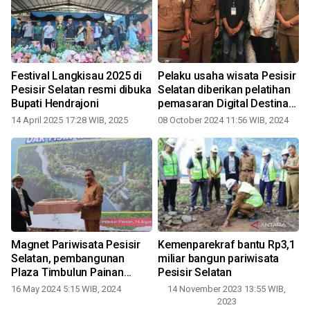
Festival Langkisau 2025 di
Pelaku usaha wisata Pesisir
Pesisir Selatan resmi dibuka
Selatan diberikan pelatihan
Bupati Hendrajoni
pemasaran Digital Destinasi
Wisata
14 April 2025 17:28 WIB, 2025
08 October 2024 11:56 WIB, 2024
Magnet Pariwisata Pesisir
Kemenparekraf bantu Rp3,1
Selatan, pembangunan
miliar bangun pariwisata
Plaza Timbulun Painan
Pesisir Selatan
dikebut
16 May 2024 5:15 WIB, 2024
14 November 2023 13:55 WIB,
2023