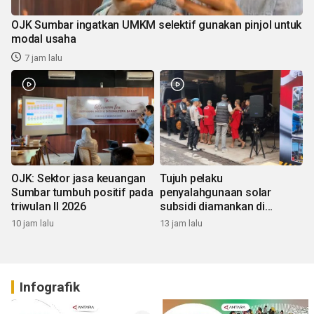
OJK Sumbar ingatkan UMKM selektif gunakan pinjol untuk
modal usaha
7 jam lalu
OJK: Sektor jasa keuangan
Tujuh pelaku
Sumbar tumbuh positif pada
penyalahgunaan solar
triwulan II 2026
subsidi diamankan di
Sumbar
10 jam lalu
13 jam lalu
Infografik