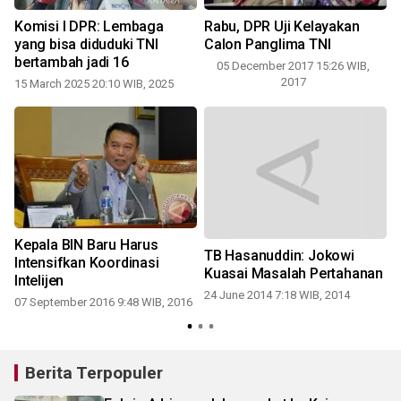
Komisi I DPR: Lembaga
Rabu, DPR Uji Kelayakan
n
yang bisa diduduki TNI
Calon Panglima TNI
bertambah jadi 16
05 December 2017 15:26 WIB,
-
2017
15 March 2025 20:10 WIB, 2025
Kepala BIN Baru Harus
t
TB Hasanuddin: Jokowi
Intensifkan Koordinasi
Kuasai Masalah Pertahanan
Intelijen
24 June 2014 7:18 WIB, 2014
07 September 2016 9:48 WIB, 2016
-
Berita Terpopuler