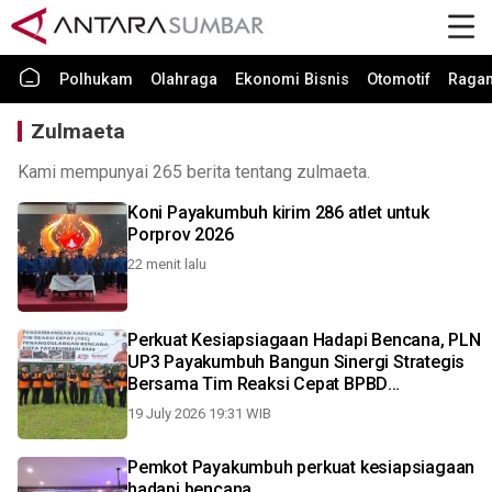
Polhukam
Olahraga
Ekonomi Bisnis
Otomotif
Raga
Zulmaeta
Kami mempunyai 265 berita tentang zulmaeta.
Koni Payakumbuh kirim 286 atlet untuk
Porprov 2026
22 menit lalu
Perkuat Kesiapsiagaan Hadapi Bencana, PLN
UP3 Payakumbuh Bangun Sinergi Strategis
Bersama Tim Reaksi Cepat BPBD
Payakumbuh
19 July 2026 19:31 WIB
Pemkot Payakumbuh perkuat kesiapsiagaan
hadapi bencana