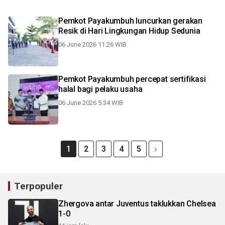
Pemkot Payakumbuh luncurkan gerakan
Resik di Hari Lingkungan Hidup Sedunia
06 June 2026 11:26 WIB
Pemkot Payakumbuh percepat sertifikasi
halal bagi pelaku usaha
06 June 2026 5:34 WIB
1
2
3
4
5
Terpopuler
Zhergova antar Juventus taklukkan Chelsea
1-0