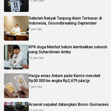
11 jam lalu
Sekolah Rakyat Tanjung Alam Terbesar di
Indonesia, Groundbreaking September
7 jam lalu
KPK duga Menhut belum kembalikan seluruh
uang Suhardiman Amby
12 jam lalu
Harga emas Antam pada Kamis meroket
Rp50.000 ke angka Rp2,679 juta/gr
7 jam lalu
Arsenal sepakat datangkan Bruno Guimaraes
11 jam lalu