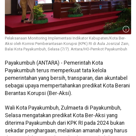
Pelaksanaan Monitoring Implementasi Indikator Kabupaten/Kota Ber-
Aksi oleh Komisi Pemberantasan Korupsi (KPK) RI di Aula Josrizal Zain,
Balai Kota Payakumbuh, Selasa (7/7). Antara/HO-Pemkot Payakumbuh
Payakumbuh (ANTARA) - Pemerintah Kota
Payakumbuh terus memperkuat tata kelola
pemerintahan yang bersih, transparan, dan akuntabel
sebagai upaya mempertahankan predikat Kota Berani
Berantas Korupsi (Ber-Aksi).
Wali Kota Payakumbuh, Zulmaeta di Payakumbuh,
Selasa mengatakan predikat Kota Ber-Aksi yang
diterima Payakumbuh dari KPK RI pada 2024 bukan
sekadar penghargaan, melainkan amanah yang harus