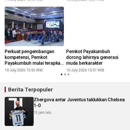
Perkuat pengembangan
Pemkot Payakumbuh
kompetensi, Pemkot
dorong lahirnya generasi
Payakumbuh mulai terapkan
muda berkarakter
ASN Corporate University
10 July 2026 15:53 WIB
10 July 2026 15:51 WIB
Berita Terpopuler
Zhergova antar Juventus taklukkan Chelsea
1-0
12 jam lalu