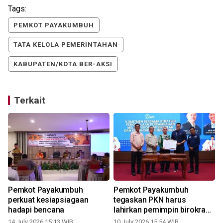
Tags:
PEMKOT PAYAKUMBUH
TATA KELOLA PEMERINTAHAN
KABUPATEN/KOTA BER-AKSI
Terkait
Pemkot Payakumbuh
Pemkot Payakumbuh
perkuat kesiapsiagaan
tegaskan PKN harus
m
hadapi bencana
lahirkan pemimpin birokrasi
yang berkapasitas
14 July 2026 15:13 WIB
10 July 2026 15:54 WIB
0