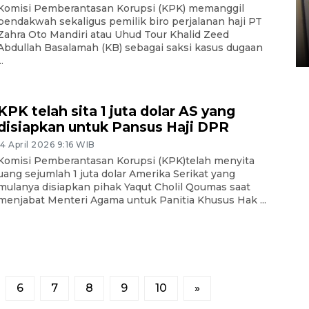
Komisi Pemberantasan Korupsi (KPK) memanggil
Kopdes Merah Putih di
pendakwah sekaligus pemilik biro perjalanan haji PT
Sumbar
Zahra Oto Mandiri atau Uhud Tour Khalid Zeed
Abdullah Basalamah (KB) sebagai saksi kasus dugaan
05 August 2026 10:33 WIB
..
KPK telah sita 1 juta dolar AS yang
disiapkan untuk Pansus Haji DPR
14 April 2026 9:16 WIB
Komisi Pemberantasan Korupsi (KPK)telah menyita
uang sejumlah 1 juta dolar Amerika Serikat yang
mulanya disiapkan pihak Yaqut Cholil Qoumas saat
menjabat Menteri Agama untuk Panitia Khusus Hak ...
6
7
8
9
10
»