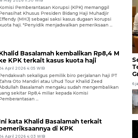
18 May 2026 11:50 WIB
Komisi Pemberantasan Korupsi (KPK) memanggil
Penasihat Khusus Presiden Bidang Haji Muhadjir
Effendy (MHJ) sebagai saksi kasus dugaan korupsi
kuota haji. "Penyidik menjadwalkan pemeriksaan ...
Khalid Basalamah kembalikan Rp8,4 M
S
ke KPK terkait kasus kuota haji
T
24 April 2026 4:05 WIB
G
Pendakwah sekaligus pemilik biro perjalanan haji PT
Zahra Oto Mandiri atau Uhud Tour Khalid Zeed
6 j
Abdullah Basalamah mengaku sudah mengembalikan
uang sekitar Rp8,4 miliar kepada Komisi
Pemberantasan ...
Ini kata Khalid Basalamah terkait
pemeriksaannya di KPK
24 April 2026 4:03 WIB