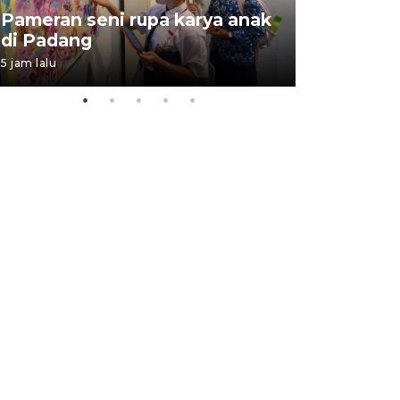
Pameran seni rupa karya anak
Dampak b
di Padang
Padang
5 jam lalu
05 August 202