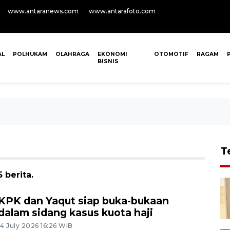
www.antaranews.com
www.antarafoto.com
AL
POLHUKAM
OLAHRAGA
EKONOMI
OTOMOTIF
RAGAM
BISNIS
T
 berita.
KPK dan Yaqut siap buka-bukaan
dalam sidang kasus kuota haji
14 July 2026 16:26 WIB