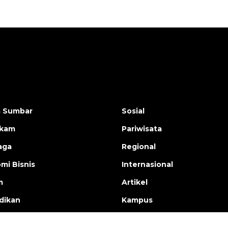
a Sumbar
Sosial
ukam
Pariwisata
aga
Regional
mi Bisnis
Internasional
m
Artikel
dikan
Kampus