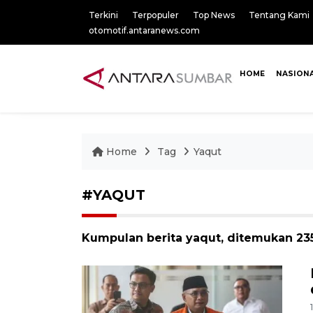
Terkini
Terpopuler
Top News
Tentang Kami
otomotif.antaranews.com
HOME
NASION
Home
Tag
Yaqut
#YAQUT
Kumpulan berita yaqut, ditemukan 235