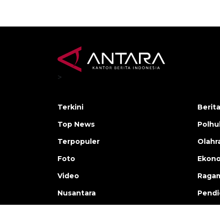
>
Terkini
Berit
Top News
Polh
Terpopuler
Olahr
Foto
Ekono
Video
Raga
Nusantara
Pendi