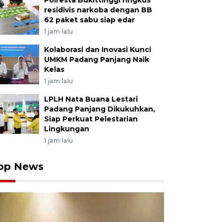
Polresta Bukittinggi ringkus
residivis narkoba dengan BB
62 paket sabu siap edar
1 jam lalu
Kolaborasi dan Inovasi Kunci
UMKM Padang Panjang Naik
Kelas
1 jam lalu
LPLH Nata Buana Lestari
Padang Panjang Dikukuhkan,
Siap Perkuat Pelestarian
Lingkungan
1 jam lalu
op News