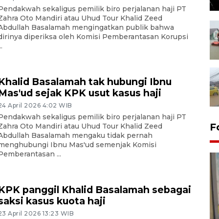
Pendakwah sekaligus pemilik biro perjalanan haji PT
Zahra Oto Mandiri atau Uhud Tour Khalid Zeed
Abdullah Basalamah mengingatkan publik bahwa
dirinya diperiksa oleh Komisi Pemberantasan Korupsi
..
Khalid Basalamah tak hubungi Ibnu
Mas'ud sejak KPK usut kasus haji
24 April 2026 4:02 WIB
Pendakwah sekaligus pemilik biro perjalanan haji PT
F
Zahra Oto Mandiri atau Uhud Tour Khalid Zeed
Abdullah Basalamah mengaku tidak pernah
menghubungi Ibnu Mas'ud semenjak Komisi
Pemberantasan ...
KPK panggil Khalid Basalamah sebagai
saksi kasus kuota haji
23 April 2026 13:23 WIB
Penyelesaian pembentukan