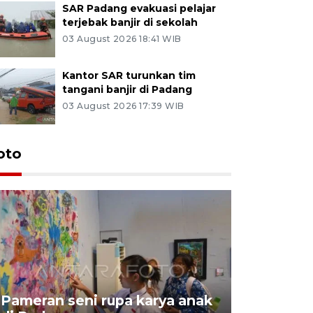
SAR Padang evakuasi pelajar
terjebak banjir di sekolah
03 August 2026 18:41 WIB
Kantor SAR turunkan tim
tangani banjir di Padang
03 August 2026 17:39 WIB
oto
Pameran seni rupa karya anak
Dampak b