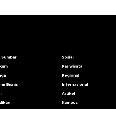
a Sumbar
Sosial
ukam
Pariwisata
aga
Regional
mi Bisnis
Internasional
m
Artikel
dikan
Kampus