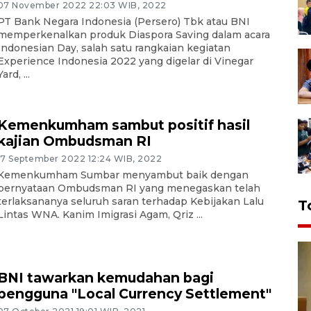
07 November 2022 22:03 WIB, 2022
PT Bank Negara Indonesia (Persero) Tbk atau BNI
memperkenalkan produk Diaspora Saving dalam acara
Indonesian Day, salah satu rangkaian kegiatan
Experience Indonesia 2022 yang digelar di Vinegar
Yard, ...
Kemenkumham sambut positif hasil
kajian Ombudsman RI
17 September 2022 12:24 WIB, 2022
Kemenkumham Sumbar menyambut baik dengan
pernyataan Ombudsman RI yang menegaskan telah
terlaksananya seluruh saran terhadap Kebijakan Lalu
T
Lintas WNA. Kanim Imigrasi Agam, Qriz ...
BNI tawarkan kemudahan bagi
pengguna "Local Currency Settlement"