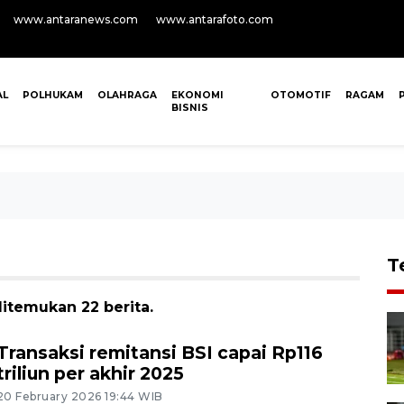
www.antaranews.com
www.antarafoto.com
AL
POLHUKAM
OLAHRAGA
EKONOMI
OTOMOTIF
RAGAM
BISNIS
T
ditemukan 22 berita.
Transaksi remitansi BSI capai Rp116
triliun per akhir 2025
20 February 2026 19:44 WIB