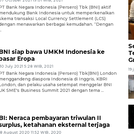
07 October 2021 19:01 WIB, 2021
PT Bank Negara Indonesia (Persero) Tbk (BNI) aktif
mendukung Bank Indonesia untuk memperkenalkan
skema transaksi Local Currency Settlement (LCS)
dengan menawarkan berbagai kemudahan. “Dengan
..
S
BNI siap bawa UMKM Indonesia ke
T
pasar Eropa
G
30 July 2021 5:28 WIB, 2021
19 
PT Bank Negara Indonesia (Persero) Tbk(BNI) London
menggandeng diaspora Indonesia di Inggris, KBRI
London, dan pelaku usaha setempat menggelar BNI
UK SME's Business Summit 2021 dengan tema ...
BI: Neraca pembayaran triwulan II
surplus, ketahanan eksternal terjaga
18 August 2020 11:52 WIB, 2020