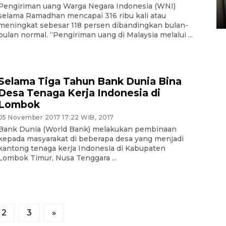
Sumbar
Pengiriman uang Warga Negara Indonesia (WNI)
selama Ramadhan mencapai 316 ribu kali atau
05 August 2026 10:33 WIB
meningkat sebesar 118 persen dibandingkan bulan-
bulan normal. “Pengiriman uang di Malaysia melalui ...
Selama Tiga Tahun Bank Dunia Bina
Desa Tenaga Kerja Indonesia di
Lombok
05 November 2017 17:22 WIB, 2017
Bank Dunia (World Bank) melakukan pembinaan
kepada masyarakat di beberapa desa yang menjadi
kantong tenaga kerja Indonesia di Kabupaten
Lombok Timur, Nusa Tenggara ...
2
3
»