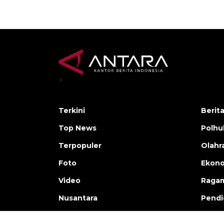
>
Terkini
Berit
Top News
Polh
Terpopuler
Olahr
Foto
Ekono
Video
Raga
Nusantara
Pendi