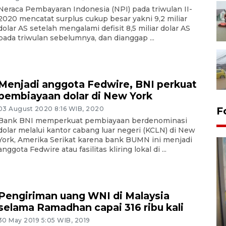
Neraca Pembayaran Indonesia (NPI) pada triwulan II-
2020 mencatat surplus cukup besar yakni 9,2 miliar
dolar AS setelah mengalami defisit 8,5 miliar dolar AS
pada triwulan sebelumnya, dan dianggap ...
Menjadi anggota Fedwire, BNI perkuat
pembiayaan dolar di New York
03 August 2020 8:16 WIB, 2020
F
Bank BNI memperkuat pembiayaan berdenominasi
dolar melalui kantor cabang luar negeri (KCLN) di New
York, Amerika Serikat karena bank BUMN ini menjadi
anggota Fedwire atau fasilitas kliring lokal di ...
Pengiriman uang WNI di Malaysia
Penyelesaian pembentukan
selama Ramadhan capai 316 ribu kali
Kopdes Merah Putih di
30 May 2019 5:05 WIB, 2019