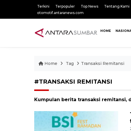
Terkini
Terpopuler
Top News
Tentang Kami
otomotif.antaranews.com
HOME
NASION
Home
Tag
Transaksi Remitansi
#TRANSAKSI REMITANSI
Kumpulan berita transaksi remitansi, 