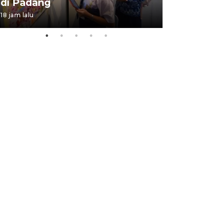
di Padang
Padang
18 jam lalu
05 August 202