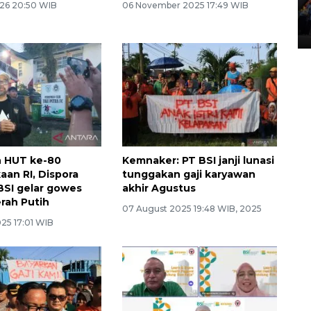
26 20:50 WIB
06 November 2025 17:49 WIB
Lintas Sumatera di Sumbar
05 August 2026 10:35 WIB
n HUT ke-80
Kemnaker: PT BSI janji lunasi
an RI, Dispora
tunggakan gaji karyawan
BSI gelar gowes
akhir Agustus
rah Putih
07 August 2025 19:48 WIB, 2025
25 17:01 WIB