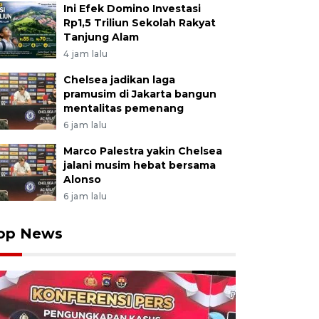
Ini Efek Domino Investasi
Rp1,5 Triliun Sekolah Rakyat
Tanjung Alam
4 jam lalu
Chelsea jadikan laga
pramusim di Jakarta bangun
mentalitas pemenang
6 jam lalu
Marco Palestra yakin Chelsea
jalani musim hebat bersama
Alonso
6 jam lalu
op News