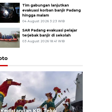
Tim gabungan lanjutkan
evakuasi korban banjir Padang
hingga malam
04 August 2026 3:23 WIB
SAR Padang evakuasi pelajar
terjebak banjir di sekolah
03 August 2026 18:41 WIB
oto
Kedatangan KRI Teluk
Pameran 