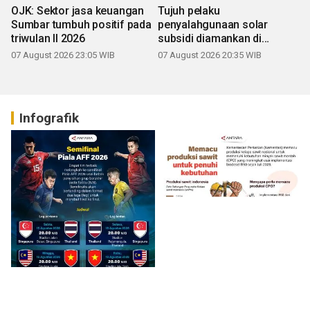
OJK: Sektor jasa keuangan
Tujuh pelaku
Sumbar tumbuh positif pada
penyalahgunaan solar
triwulan II 2026
subsidi diamankan di
Sumbar
07 August 2026 23:05 WIB
07 August 2026 20:35 WIB
Infografik