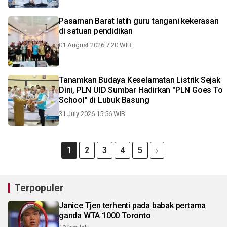
Pasaman Barat latih guru tangani kekerasan
di satuan pendidikan
01 August 2026 7:20 WIB
Tanamkan Budaya Keselamatan Listrik Sejak
Dini, PLN UID Sumbar Hadirkan "PLN Goes To
School" di Lubuk Basung
31 July 2026 15:56 WIB
1
2
3
4
5
Terpopuler
Janice Tjen terhenti pada babak pertama
ganda WTA 1000 Toronto