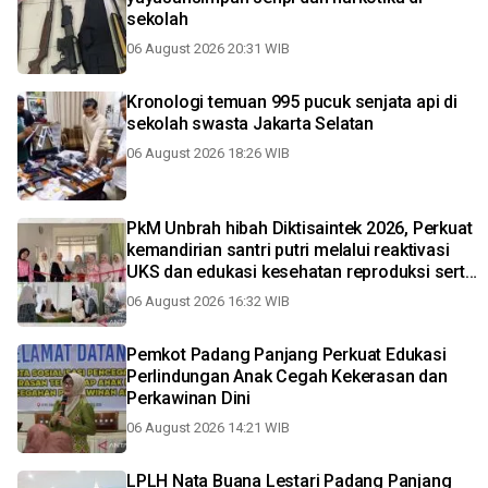
sekolah
06 August 2026 20:31 WIB
Kronologi temuan 995 pucuk senjata api di
sekolah swasta Jakarta Selatan
06 August 2026 18:26 WIB
PkM Unbrah hibah Diktisaintek 2026, Perkuat
kemandirian santri putri melalui reaktivasi
UKS dan edukasi kesehatan reproduksi serta
higiene perorangan pascabanjir di Padang
06 August 2026 16:32 WIB
Pemkot Padang Panjang Perkuat Edukasi
Perlindungan Anak Cegah Kekerasan dan
Perkawinan Dini
06 August 2026 14:21 WIB
LPLH Nata Buana Lestari Padang Panjang