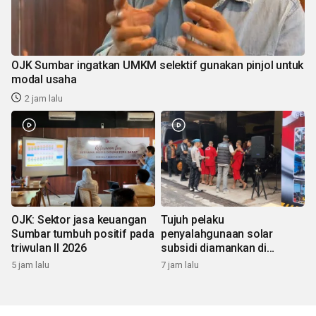
OJK Sumbar ingatkan UMKM selektif gunakan pinjol untuk
modal usaha
2 jam lalu
OJK: Sektor jasa keuangan
Tujuh pelaku
Sumbar tumbuh positif pada
penyalahgunaan solar
triwulan II 2026
subsidi diamankan di
Sumbar
5 jam lalu
7 jam lalu