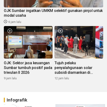
OJK Sumbar ingatkan UMKM selektif gunakan pinjol untuk
modal usaha
6 jam lalu
OJK: Sektor jasa keuangan
Tujuh pelaku
Sumbar tumbuh positif pada
penyalahgunaan solar
triwulan II 2026
subsidi diamankan di
Sumbar
9 jam lalu
12 jam lalu
Infografik