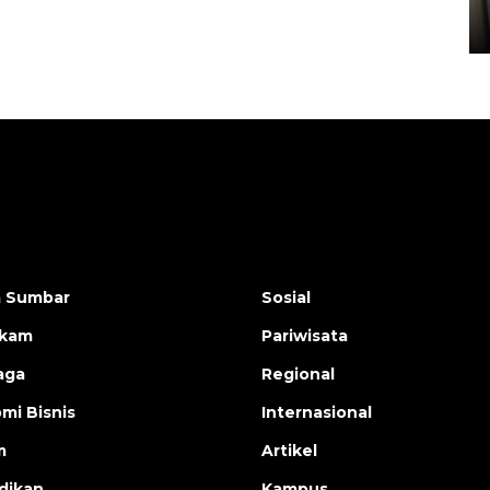
05 August 2026 10:33 WIB
a Sumbar
Sosial
ukam
Pariwisata
aga
Regional
mi Bisnis
Internasional
m
Artikel
dikan
Kampus