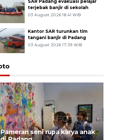
SAR Padang evakuasi pelajar
terjebak banjir di sekolah
03 August 2026 18:41 WIB
Kantor SAR turunkan tim
tangani banjir di Padang
03 August 2026 17:39 WIB
oto
Pameran seni rupa karya anak
Dampak b
di Padang
Padang