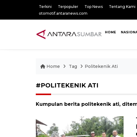
Terkini
Terpopuler
Top News
Tentang Kami
otomotif.antaranews.com
HOME
NASION
Home
Tag
Politekenik Ati
#POLITEKENIK ATI
Kumpulan berita politekenik ati, ditem