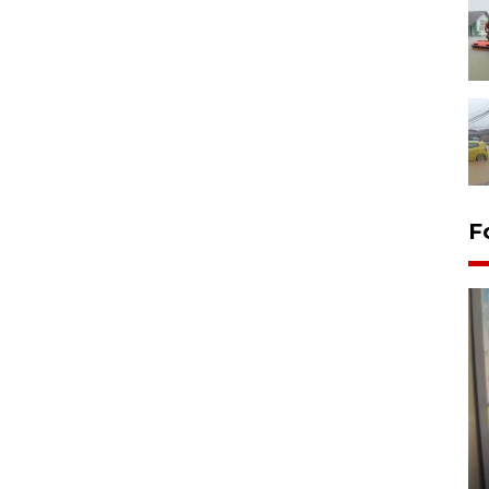
F
Penyelesaian pembentukan
Kopdes Merah Putih di
Sumbar