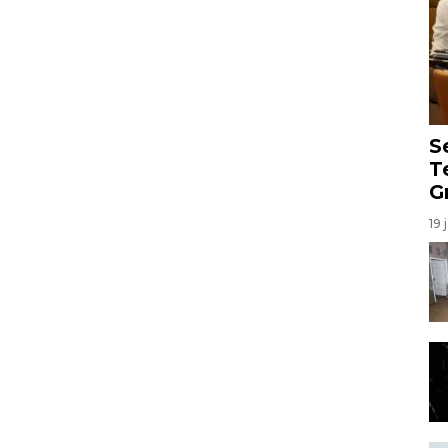
S
T
G
19 