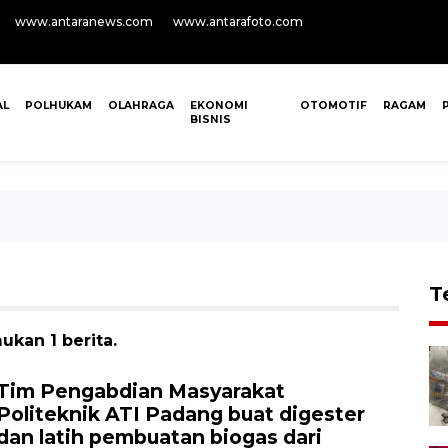
www.antaranews.com
www.antarafoto.com
AL
POLHUKAM
OLAHRAGA
EKONOMI
OTOMOTIF
RAGAM
BISNIS
T
ukan 1 berita.
Tim Pengabdian Masyarakat
Politeknik ATI Padang buat digester
dan latih pembuatan biogas dari