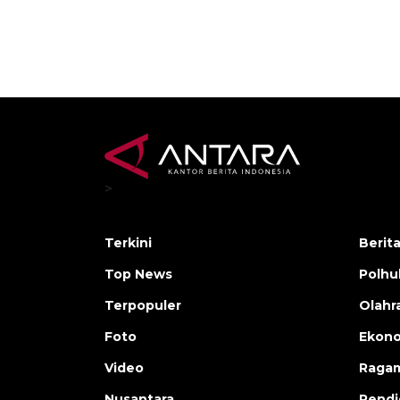
>
Terkini
Berit
Top News
Polh
Terpopuler
Olahr
Foto
Ekono
Video
Raga
Nusantara
Pendi