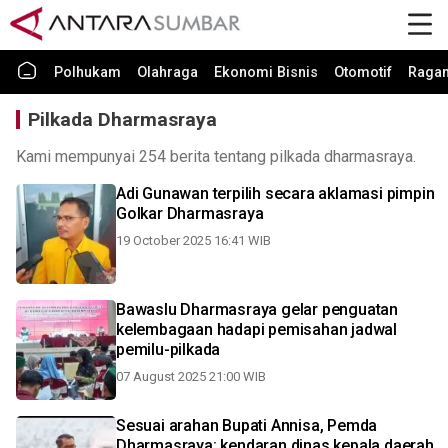
Polhukam
Olahraga
Ekonomi Bisnis
Otomotif
Raga
Pilkada Dharmasraya
Kami mempunyai 254 berita tentang pilkada dharmasraya.
Adi Gunawan terpilih secara aklamasi pimpin
Golkar Dharmasraya
19 October 2025 16:41 WIB
Bawaslu Dharmasraya gelar penguatan
kelembagaan hadapi pemisahan jadwal
pemilu-pilkada
07 August 2025 21:00 WIB
Sesuai arahan Bupati Annisa, Pemda
Dharmasraya: kendaran dinas kepala daerah