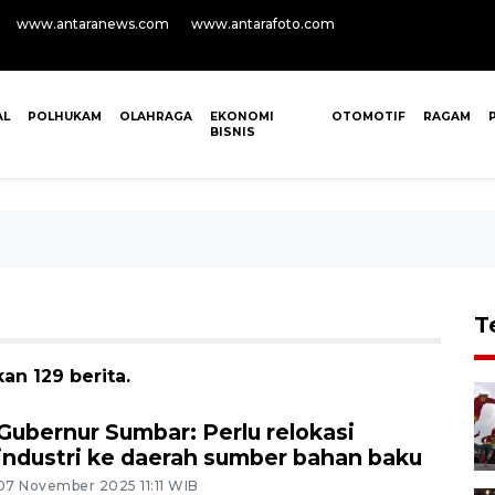
www.antaranews.com
www.antarafoto.com
AL
POLHUKAM
OLAHRAGA
EKONOMI
OTOMOTIF
RAGAM
BISNIS
T
an 129 berita.
Gubernur Sumbar: Perlu relokasi
industri ke daerah sumber bahan baku
07 November 2025 11:11 WIB