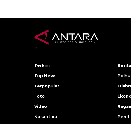
>
Terkini
Berit
Top News
Polh
Terpopuler
Olahr
Foto
Ekono
Video
Raga
Nusantara
Pendi