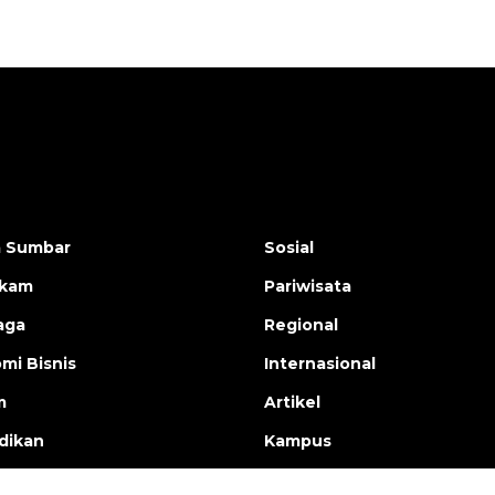
a Sumbar
Sosial
ukam
Pariwisata
aga
Regional
mi Bisnis
Internasional
m
Artikel
dikan
Kampus