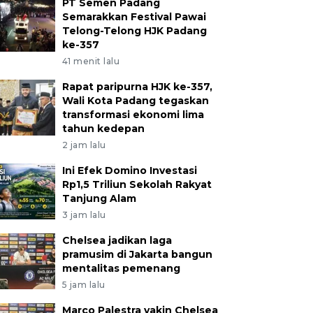
PT Semen Padang
Semarakkan Festival Pawai
Telong-Telong HJK Padang
ke-357
41 menit lalu
Rapat paripurna HJK ke-357,
Wali Kota Padang tegaskan
transformasi ekonomi lima
tahun kedepan
2 jam lalu
Ini Efek Domino Investasi
Rp1,5 Triliun Sekolah Rakyat
Tanjung Alam
3 jam lalu
Chelsea jadikan laga
pramusim di Jakarta bangun
mentalitas pemenang
5 jam lalu
Marco Palestra yakin Chelsea