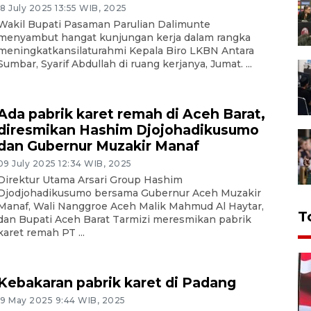
18 July 2025 13:55 WIB, 2025
Wakil Bupati Pasaman Parulian Dalimunte
menyambut hangat kunjungan kerja dalam rangka
meningkatkansilaturahmi Kepala Biro LKBN Antara
Sumbar, Syarif Abdullah di ruang kerjanya, Jumat. ...
Ada pabrik karet remah di Aceh Barat,
diresmikan Hashim Djojohadikusumo
dan Gubernur Muzakir Manaf
09 July 2025 12:34 WIB, 2025
Direktur Utama Arsari Group Hashim
Djodjohadikusumo bersama Gubernur Aceh Muzakir
Manaf, Wali Nanggroe Aceh Malik Mahmud Al Haytar,
T
dan Bupati Aceh Barat Tarmizi meresmikan pabrik
karet remah PT ...
Kebakaran pabrik karet di Padang
19 May 2025 9:44 WIB, 2025