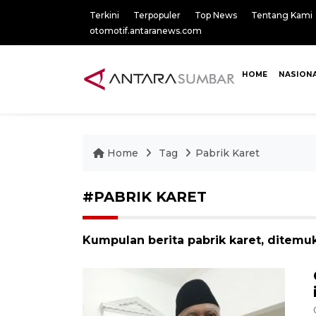
Terkini
Terpopuler
Top News
Tentang Kami
otomotif.antaranews.com
HOME
NASION
Home
Tag
Pabrik Karet
#PABRIK KARET
Kumpulan berita pabrik karet, ditemuk