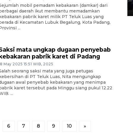
Lintas Sumatera di Sumbar
Sejumlah mobil pemadam kebakaran (damkar) dari
05 August 2026 10:35 WIB
berbagai daerah ikut membantu memadamkan
kebakaran pabrik karet milik PT Teluk Luas yang
berada di Kecamatan Lubuk Begalung, Kota Padang,
Provinsi ...
Saksi mata ungkap dugaan penyebab
kebakaran pabrik karet di Padang
18 May 2025 15:51 WIB, 2025
Salah seorang saksi mata yang juga petugas
kebersihan di PT Teluk Luas, Nita mengungkap
dugaan awal penyebab kebakaran yang menimpa
pabrik karet tersebut pada Minggu siang pukul 12.22
WIB. ...
6
7
8
9
10
»