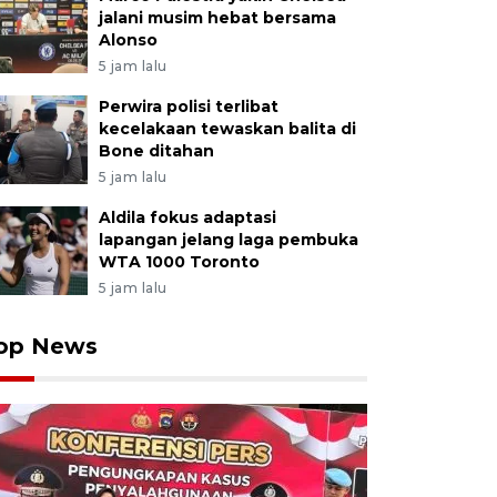
jalani musim hebat bersama
Alonso
5 jam lalu
Perwira polisi terlibat
kecelakaan tewaskan balita di
Bone ditahan
5 jam lalu
Aldila fokus adaptasi
lapangan jelang laga pembuka
WTA 1000 Toronto
5 jam lalu
op News