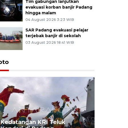
Tim gabungan lanjutkan
evakuasi korban banjir Padang
hingga malam
04 August 2026 3:23 WIB
SAR Padang evakuasi pelajar
terjebak banjir di sekolah
03 August 2026 18:41 WIB
oto
Kedatangan KRI Teluk
Pameran 