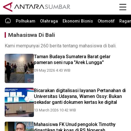
Polhukam
Olahraga
Ekonomi Bisnis
Otomotif
Raga
Mahasiswa Di Bali
Kami mempunyai 260 berita tentang mahasiswa di bali.
Taman Budaya Sumatera Barat gelar
pameran seni rupa "Arek Lungga"
09 May 2026 4:43 WIB
Bicarakan digitalisasi layanan Pertanahan di
Universitas Udayana, Wamen Ossy: Bukan
sekadar ganti dokumen kertas ke digital
13 March 2026 10:42 WIB
Mahasiswa FK Unud pengolok Timothy
dipastikan tak koas di RS Ngoerah