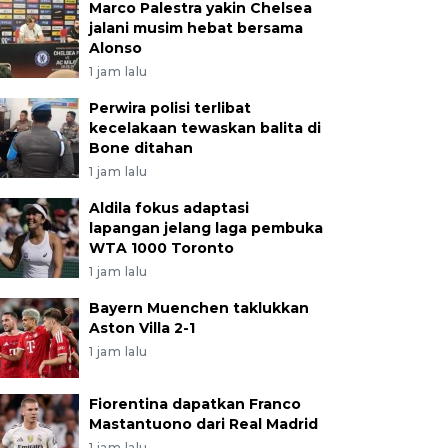
Marco Palestra yakin Chelsea
jalani musim hebat bersama
Alonso
1 jam lalu
Perwira polisi terlibat
kecelakaan tewaskan balita di
Bone ditahan
1 jam lalu
Aldila fokus adaptasi
lapangan jelang laga pembuka
WTA 1000 Toronto
1 jam lalu
Bayern Muenchen taklukkan
Aston Villa 2-1
1 jam lalu
Fiorentina dapatkan Franco
ndara melewati akses darurat di Jembatan Kalawi Lim
Mastantuono dari Real Madrid
era Barat, Selasa (7/7/2026). Pihak legislator bersama
1 jam lalu