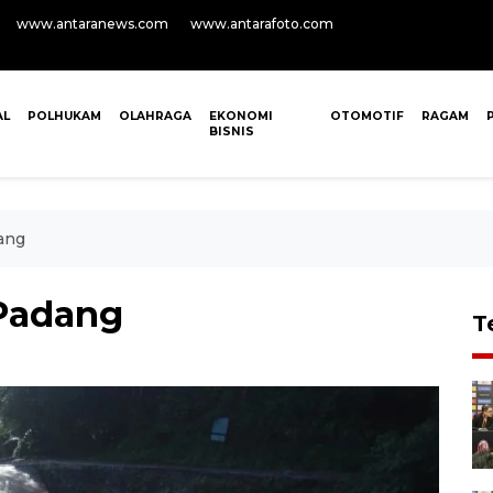
www.antaranews.com
www.antarafoto.com
AL
POLHUKAM
OLAHRAGA
EKONOMI
OTOMOTIF
RAGAM
BISNIS
ang
 Padang
T