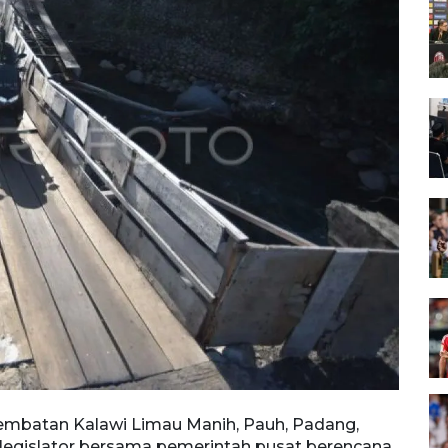
Jembatan Kalawi Limau Manih, Pauh, Padang,
Penge
k legislator bersama pemerintah pusat berencana
Sumat