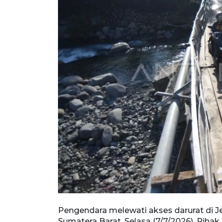
, Padang,
Pengendara melewati akses darurat di 
usat berencana
Sumatera Barat, Selasa (7/7/2026). Piha