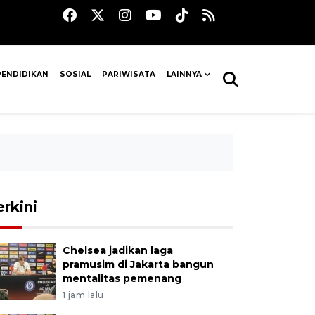
PENDIDIKAN
SOSIAL
PARIWISATA
LAINNYA
erkini
Chelsea jadikan laga
pramusim di Jakarta bangun
mentalitas pemenang
1 jam lalu