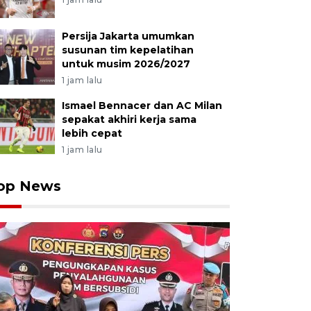
ngun kembali jembatan yang rusak akibat banjir ba
arena merupakan jalur alternatif menuju Kampus Univers
Persija Jakarta umumkan
 kota, dan akses ke rumah sakit. ANTARA FOTO/Fitra Y
susunan tim kepelatihan
untuk musim 2026/2027
1 jam lalu
Ismael Bennacer dan AC Milan
sepakat akhiri kerja sama
lebih cepat
1 jam lalu
op News