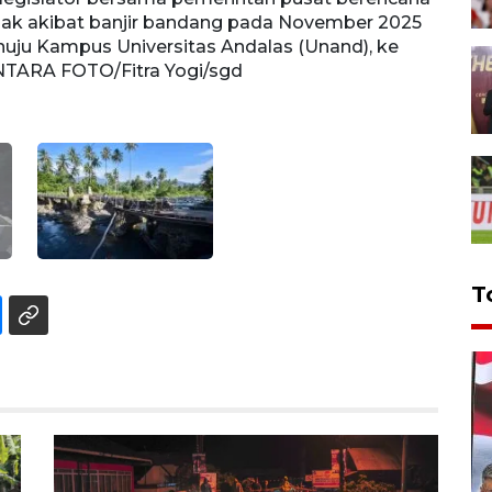
k akibat banjir bandang pada November 2025
memba
enuju Kampus Universitas Andalas (Unand), ke
itu k
ANTARA FOTO/Fitra Yogi/sgd
pusat
T