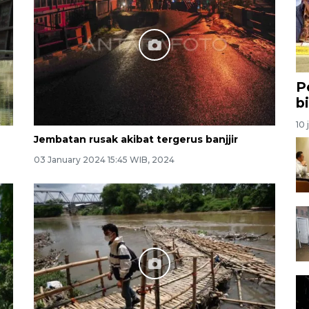
P
b
10 
Jembatan rusak akibat tergerus banjjir
03 January 2024 15:45 WIB, 2024