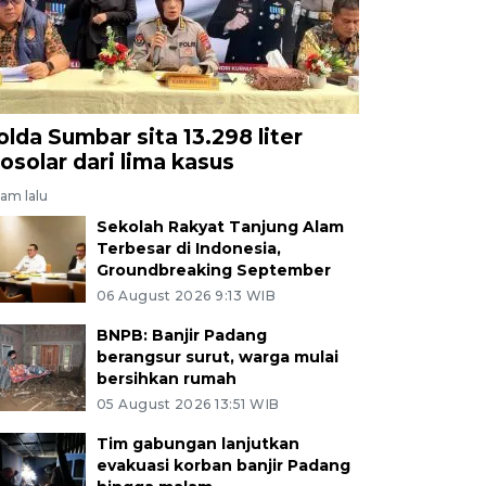
olda Sumbar sita 13.298 liter
iosolar dari lima kasus
jam lalu
Sekolah Rakyat Tanjung Alam
Terbesar di Indonesia,
Groundbreaking September
06 August 2026 9:13 WIB
BNPB: Banjir Padang
berangsur surut, warga mulai
bersihkan rumah
05 August 2026 13:51 WIB
Tim gabungan lanjutkan
evakuasi korban banjir Padang