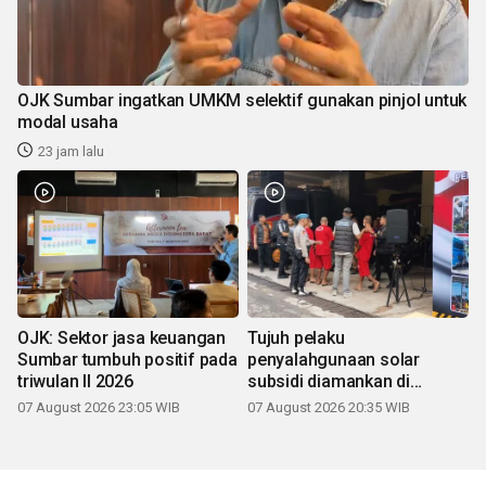
OJK Sumbar ingatkan UMKM selektif gunakan pinjol untuk
modal usaha
23 jam lalu
OJK: Sektor jasa keuangan
Tujuh pelaku
Sumbar tumbuh positif pada
penyalahgunaan solar
triwulan II 2026
subsidi diamankan di
Sumbar
07 August 2026 23:05 WIB
07 August 2026 20:35 WIB