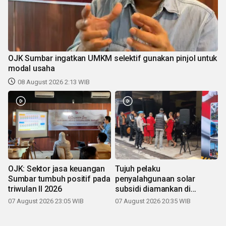
OJK Sumbar ingatkan UMKM selektif gunakan pinjol untuk
modal usaha
08 August 2026 2:13 WIB
OJK: Sektor jasa keuangan
Tujuh pelaku
Sumbar tumbuh positif pada
penyalahgunaan solar
triwulan II 2026
subsidi diamankan di
Sumbar
07 August 2026 23:05 WIB
07 August 2026 20:35 WIB