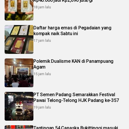
Rp40.000 jadi Rp2,690 juta/gr
18 jam lalu
Daftar harga emas di Pegadaian yang
kompak naik Sabtu ini
17 jam lalu
Polemik Dualisme KAN di Panampuang
Agam
15 jam lalu
PT Semen Padang Semarakkan Festival
Pawai Telong-Telong HJK Padang ke-357
19 jam lalu
Tantingan 54 Capaska Bukittinggi masuki