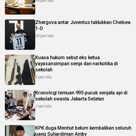
16 jam lalu
Zhergova antar Juventus taklukkan Chelsea
1-0
20 jam lalu
Kuasa hukum sebut eks ketua
yayasansimpan senpi dan narkotika di
sekolah
5 jam lalu
Kronologi temuan 995 pucuk senjata api di
sekolah swasta Jakarta Selatan
7 jam lalu
KPK duga Menhut belum kembalikan seluruh
uang Suhardiman Amby