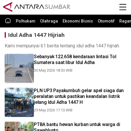
Polhukam
Olahraga
Ekonomi Bisnis
Otomotif
Raga
Idul Adha 1447 Hijriah
Kami mempunyai 61 berita tentang idul adha 1447 hijriah.
Sebanyak 122.658 kendaraan lintasi Tol
Sumatera saat libur Idul Adha
30 May 2026 18:33 WIB
PLN UP3 Payakumbuh gelar apel siaga dan
peralatan untuk pastikan keandalan listrik
jelang Idul Adha 1447 H
29 May 2026 17:13 WIB
PTBA bantu hewan kurban untuk warga di
Sawahlunto