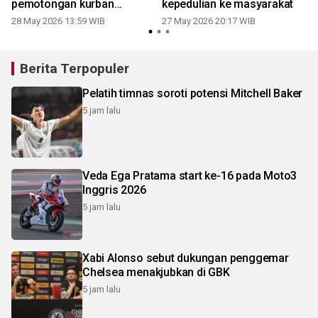
pemotongan kurban
kepedulian ke masyarakat
presiden
28 May 2026 13:59 WIB
27 May 2026 20:17 WIB
Berita Terpopuler
Pelatih timnas soroti potensi Mitchell Baker
5 jam lalu
Veda Ega Pratama start ke-16 pada Moto3
Inggris 2026
5 jam lalu
Xabi Alonso sebut dukungan penggemar
Chelsea menakjubkan di GBK
5 jam lalu