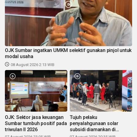
OJK Sumbar ingatkan UMKM selektif gunakan pinjol untuk
modal usaha
08 August 2026 2:13 WIB
OJK: Sektor jasa keuangan
Tujuh pelaku
Sumbar tumbuh positif pada
penyalahgunaan solar
triwulan II 2026
subsidi diamankan di
Sumbar
07 August 2026 23:05 WIB
07 August 2026 20:35 WIB