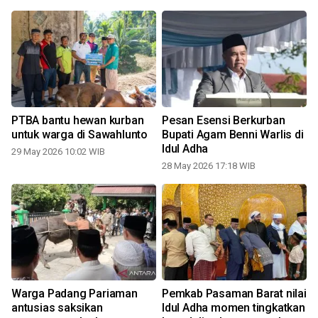
i
PTBA bantu hewan kurban
Pesan Esensi Berkurban
untuk warga di Sawahlunto
Bupati Agam Benni Warlis di
Idul Adha
29 May 2026 10:02 WIB
28 May 2026 17:18 WIB
Warga Padang Pariaman
Pemkab Pasaman Barat nilai
a
antusias saksikan
Idul Adha momen tingkatkan