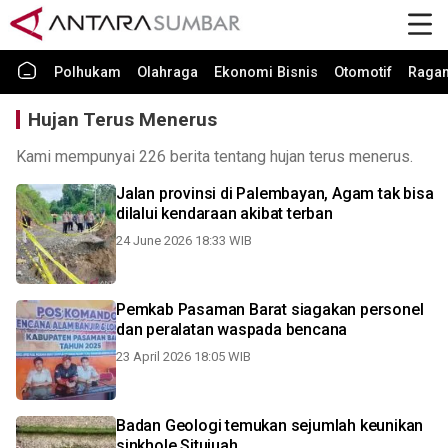
Polhukam
Olahraga
Ekonomi Bisnis
Otomotif
Raga
Hujan Terus Menerus
Kami mempunyai 226 berita tentang hujan terus menerus.
Jalan provinsi di Palembayan, Agam tak bisa
dilalui kendaraan akibat terban
24 June 2026 18:33 WIB
Pemkab Pasaman Barat siagakan personel
dan peralatan waspada bencana
23 April 2026 18:05 WIB
Badan Geologi temukan sejumlah keunikan
sinkhole Situjuah