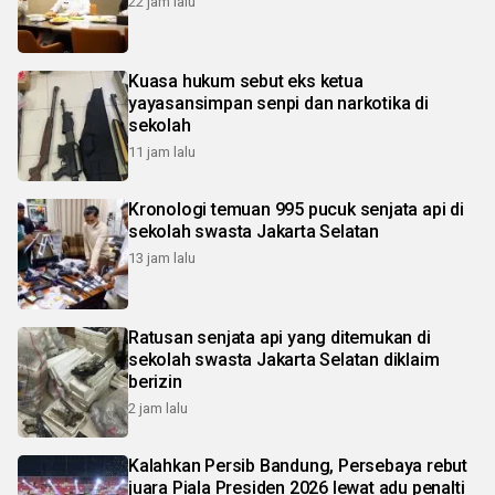
22 jam lalu
Kuasa hukum sebut eks ketua
yayasansimpan senpi dan narkotika di
sekolah
11 jam lalu
Kronologi temuan 995 pucuk senjata api di
sekolah swasta Jakarta Selatan
13 jam lalu
Ratusan senjata api yang ditemukan di
sekolah swasta Jakarta Selatan diklaim
berizin
2 jam lalu
Kalahkan Persib Bandung, Persebaya rebut
juara Piala Presiden 2026 lewat adu penalti