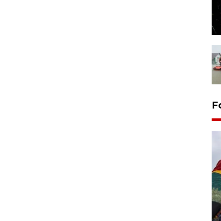
F
Penggantian konstruksi jalan
Lintas Sumatera di Sumbar