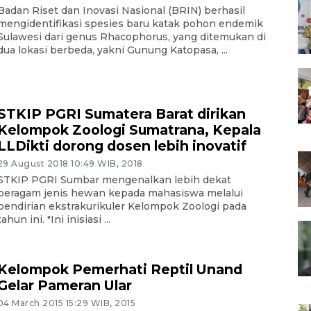
Badan Riset dan Inovasi Nasional (BRIN) berhasil
mengidentifikasi spesies baru katak pohon endemik
Sulawesi dari genus Rhacophorus, yang ditemukan di
dua lokasi berbeda, yakni Gunung Katopasa, ...
STKIP PGRI Sumatera Barat dirikan
Kelompok Zoologi Sumatrana, Kepala
LLDikti dorong dosen lebih inovatif
29 August 2018 10:49 WIB, 2018
STKIP PGRI Sumbar mengenalkan lebih dekat
beragam jenis hewan kepada mahasiswa melalui
pendirian ekstrakurikuler Kelompok Zoologi pada
tahun ini. "Ini inisiasi ...
Kelompok Pemerhati Reptil Unand
Gelar Pameran Ular
04 March 2015 15:29 WIB, 2015