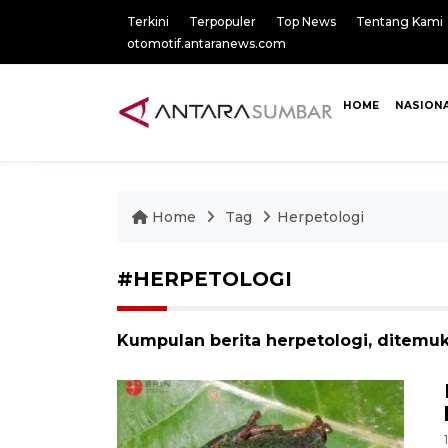
Terkini
Terpopuler
Top News
Tentang Kami
otomotif.antaranews.com
HOME
NASION
Home
Tag
Herpetologi
#HERPETOLOGI
Kumpulan berita herpetologi, ditemuk