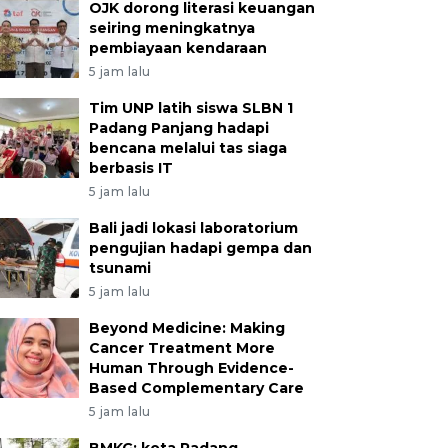
OJK dorong literasi keuangan
seiring meningkatnya
pembiayaan kendaraan
5 jam lalu
Tim UNP latih siswa SLBN 1
Padang Panjang hadapi
bencana melalui tas siaga
berbasis IT
5 jam lalu
Bali jadi lokasi laboratorium
pengujian hadapi gempa dan
tsunami
5 jam lalu
Beyond Medicine: Making
Cancer Treatment More
Human Through Evidence-
Based Complementary Care
5 jam lalu