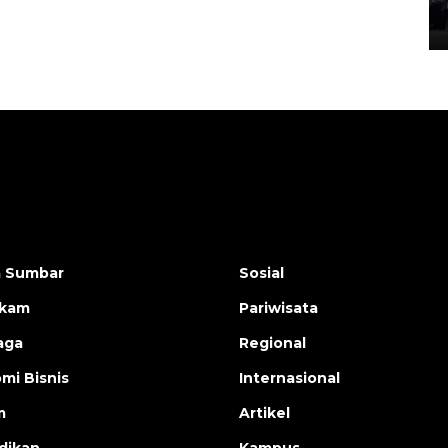
05 August 2026 10:35 WIB
a Sumbar
Sosial
ukam
Pariwisata
aga
Regional
mi Bisnis
Internasional
m
Artikel