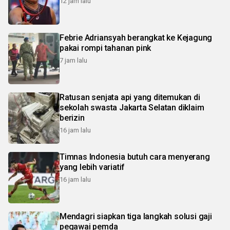
12 jam lalu
Febrie Adriansyah berangkat ke Kejagung
pakai rompi tahanan pink
7 jam lalu
Ratusan senjata api yang ditemukan di
sekolah swasta Jakarta Selatan diklaim
berizin
16 jam lalu
Timnas Indonesia butuh cara menyerang
yang lebih variatif
16 jam lalu
Mendagri siapkan tiga langkah solusi gaji
pegawai pemda