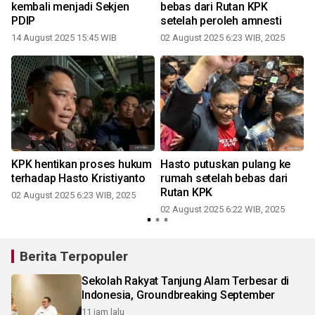
kembali menjadi Sekjen
bebas dari Rutan KPK
PDIP
setelah peroleh amnesti
14 August 2025 15:45 WIB
02 August 2025 6:23 WIB, 2025
KPK hentikan proses hukum
Hasto putuskan pulang ke
terhadap Hasto Kristiyanto
rumah setelah bebas dari
Rutan KPK
02 August 2025 6:23 WIB, 2025
0
02 August 2025 6:22 WIB, 2025
Berita Terpopuler
Sekolah Rakyat Tanjung Alam Terbesar di
Indonesia, Groundbreaking September
11 jam lalu