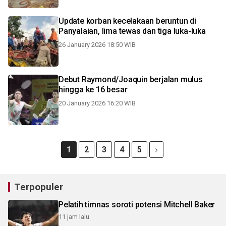
Update korban kecelakaan beruntun di
Panyalaian, lima tewas dan tiga luka-luka
26 January 2026 18:50 WIB
Debut Raymond/Joaquin berjalan mulus
hingga ke 16 besar
20 January 2026 16:20 WIB
1
2
3
4
5
Terpopuler
Pelatih timnas soroti potensi Mitchell Baker
11 jam lalu