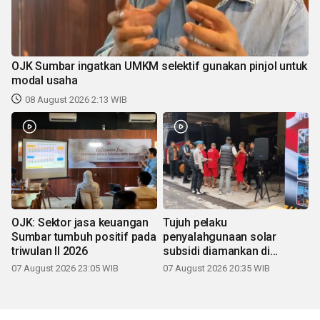
OJK Sumbar ingatkan UMKM selektif gunakan pinjol untuk
modal usaha
08 August 2026 2:13 WIB
OJK: Sektor jasa keuangan
Tujuh pelaku
Sumbar tumbuh positif pada
penyalahgunaan solar
triwulan II 2026
subsidi diamankan di
Sumbar
07 August 2026 23:05 WIB
07 August 2026 20:35 WIB