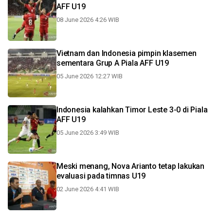
AFF U19
08 June 2026 4:26 WIB
Vietnam dan Indonesia pimpin klasemen
sementara Grup A Piala AFF U19
05 June 2026 12:27 WIB
Indonesia kalahkan Timor Leste 3-0 di Piala
AFF U19
05 June 2026 3:49 WIB
Meski menang, Nova Arianto tetap lakukan
evaluasi pada timnas U19
02 June 2026 4:41 WIB