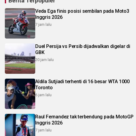
Berita Terpopuler
Veda Ega finis posisi sembilan pada Moto3
Inggris 2026
7 jam lalu
Duel Persija vs Persib dijadwalkan digelar di
GBK
20 jam lalu
Aldila Sutjiadi terhenti di 16 besar WTA 1000
Toronto
6 jam lalu
Raul Fernandez tak terbendung pada MotoGP
Inggris 2026
7 jam lalu