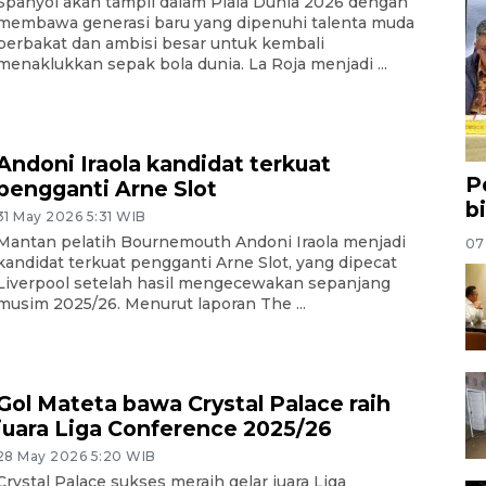
Spanyol akan tampil dalam Piala Dunia 2026 dengan
membawa generasi baru yang dipenuhi talenta muda
berbakat dan ambisi besar untuk kembali
menaklukkan sepak bola dunia. La Roja menjadi ...
Andoni Iraola kandidat terkuat
P
pengganti Arne Slot
b
31 May 2026 5:31 WIB
Mantan pelatih Bournemouth Andoni Iraola menjadi
07
kandidat terkuat pengganti Arne Slot, yang dipecat
Liverpool setelah hasil mengecewakan sepanjang
musim 2025/26. Menurut laporan The ...
Gol Mateta bawa Crystal Palace raih
juara Liga Conference 2025/26
28 May 2026 5:20 WIB
Crystal Palace sukses meraih gelar juara Liga