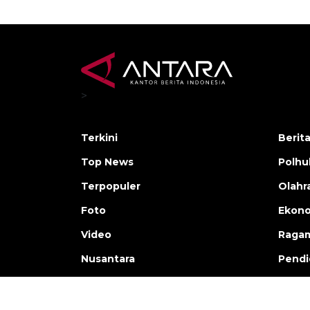
>
Terkini
Berit
Top News
Polh
Terpopuler
Olahr
Foto
Ekono
Video
Raga
Nusantara
Pendi