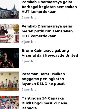
Pemkab Dharmasraya gelar
berbagai kegiatan semarakan
HUT kemerdekaan
6 jam lalu
Pemkab Dharmasraya gelar
merah putih run semarakan
HUT kemerdekaan
6 jam lalu
Bruno Guimaraes gabung
Arsenal dari Newcastle United
6 jam lalu
Pasaman Barat usulkan
anggaran peningkatan
layanan RSUD ke pusat
6 jam lalu
Tantingan 54 Capaska
Bukittinggi masuki Desa
Bahagia