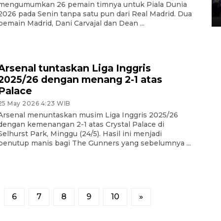
Lintas Sumatera di Sumbar
mengumumkan 26 pemain timnya untuk Piala Dunia
2026 pada Senin tanpa satu pun dari Real Madrid. Dua
05 August 2026 10:35 WIB
pemain Madrid, Dani Carvajal dan Dean ...
Arsenal tuntaskan Liga Inggris
2025/26 dengan menang 2-1 atas
Palace
25 May 2026 4:23 WIB
Arsenal menuntaskan musim Liga Inggris 2025/26
dengan kemenangan 2-1 atas Crystal Palace di
Selhurst Park, Minggu (24/5). Hasil ini menjadi
penutup manis bagi The Gunners yang sebelumnya ...
6
7
8
9
10
»