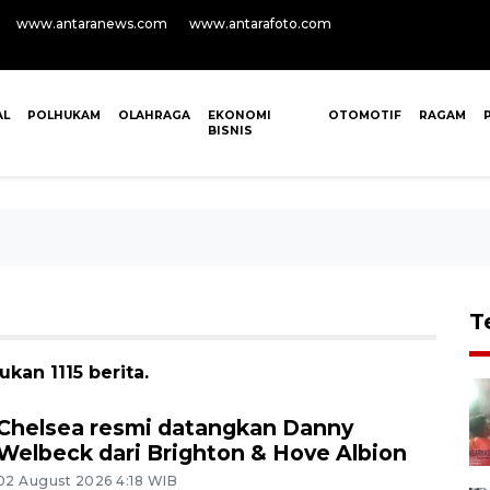
www.antaranews.com
www.antarafoto.com
AL
POLHUKAM
OLAHRAGA
EKONOMI
OTOMOTIF
RAGAM
BISNIS
T
kan 1115 berita.
Chelsea resmi datangkan Danny
Welbeck dari Brighton & Hove Albion
02 August 2026 4:18 WIB