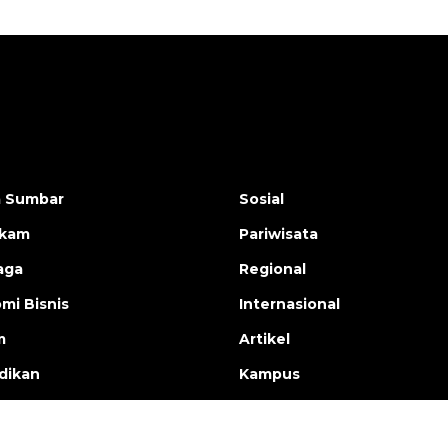
a Sumbar
Sosial
ukam
Pariwisata
aga
Regional
mi Bisnis
Internasional
m
Artikel
dikan
Kampus