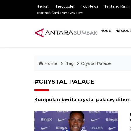
Terkini
Terpopuler
Top News
Tentang Kami
otomotif.antaranews.com
HOME
NASION
Home
Tag
Crystal Palace
#CRYSTAL PALACE
Kumpulan berita crystal palace, ditemu