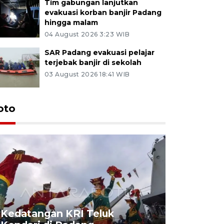
Tim gabungan lanjutkan
evakuasi korban banjir Padang
hingga malam
04 August 2026 3:23 WIB
SAR Padang evakuasi pelajar
terjebak banjir di sekolah
03 August 2026 18:41 WIB
oto
Kedatangan KRI Teluk
Pameran 