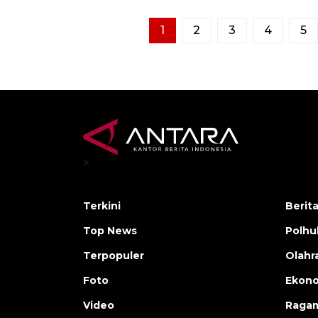
1
2
3
4
5
>
Terkini
Berit
Top News
Polh
Terpopuler
Olahr
Foto
Ekono
Video
Raga