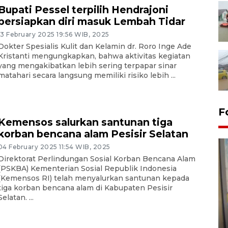
Bupati Pessel terpilih Hendrajoni
persiapkan diri masuk Lembah Tidar
13 February 2025 19:56 WIB, 2025
Dokter Spesialis Kulit dan Kelamin dr. Roro Inge Ade
Kristanti mengungkapkan, bahwa aktivitas kegiatan
yang mengakibatkan lebih sering terpapar sinar
matahari secara langsung memiliki risiko lebih ...
F
Kemensos salurkan santunan tiga
korban bencana alam Pesisir Selatan
04 February 2025 11:54 WIB, 2025
Direktorat Perlindungan Sosial Korban Bencana Alam
(PSKBA) Kementerian Sosial Republik Indonesia
(Kemensos RI) telah menyalurkan santunan kepada
tiga korban bencana alam di Kabupaten Pesisir
Selatan. ...
Penyelesaian pembentukan
Kopdes Merah Putih di