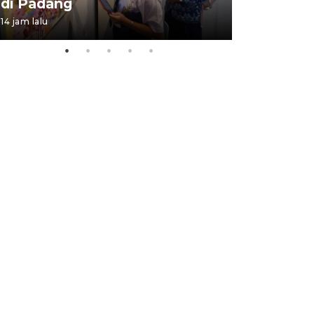
di Padang
Padang
14 jam lalu
05 August 202