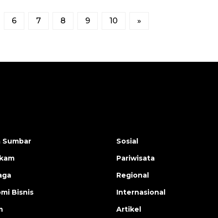
6
7
8
9
10
»
a Sumbar
Sosial
ukam
Pariwisata
aga
Regional
mi Bisnis
Internasional
m
Artikel