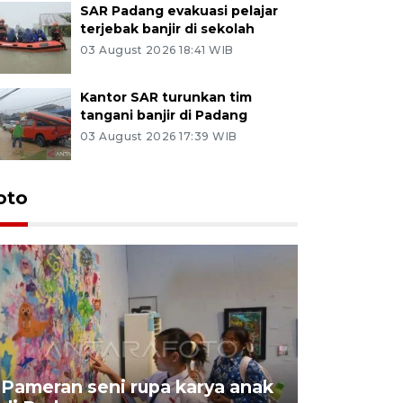
SAR Padang evakuasi pelajar
terjebak banjir di sekolah
03 August 2026 18:41 WIB
Kantor SAR turunkan tim
tangani banjir di Padang
03 August 2026 17:39 WIB
oto
Pameran seni rupa karya anak
Dampak b