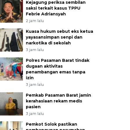
Kejagung periksa sembilan
saksi terkait kasus TPPU
Febrie Adriansyah
2 jam lalu
Kuasa hukum sebut eks ketua
yayasansimpan senpi dan
narkotika di sekolah
3 jam lalu
Polres Pasaman Barat tindak
dugaan aktivitas
penambangan emas tanpa
izin
3 jam lalu
Pemkab Pasaman Barat jamin
kerahasiaan rekam medis
pasien
3 jam lalu
Pemkot Solok pastikan