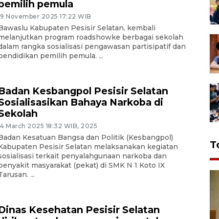
pemilih pemula
19 November 2025 17:22 WIB
Bawaslu Kabupaten Pesisir Selatan, kembali
melanjutkan program roadshowke berbagai sekolah
dalam rangka sosialisasi pengawasan partisipatif dan
pendidikan pemilih pemula. ...
Badan Kesbangpol Pesisir Selatan
Sosialisasikan Bahaya Narkoba di
Sekolah
14 March 2025 18:32 WIB, 2025
Badan Kesatuan Bangsa dan Politik (Kesbangpol)
T
Kabupaten Pesisir Selatan melaksanakan kegiatan
sosialisasi terkait penyalahgunaan narkoba dan
penyakit masyarakat (pekat) di SMK N 1 Koto IX
Tarusan. ...
Dinas Kesehatan Pesisir Selatan