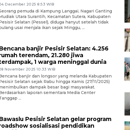
04 December 2025 8:53 WIB
Seorang pemuda di Kampung Langgai, Nagari Ganting
Mudiak Utara Surantih, Kecamatan Sutera, Kabupaten
Pesisir Selatan (Pessel), diduga hanyut setelah tidak
pulang usai menjala ikan sejak Minggu, ...
Bencana banjir Pesisir Selatan: 4.256
rumah terendam, 21.280 jiwa
terdampak, 1 warga meninggal dunia
28 November 2025 10:33 WIB
Bencana banjir dan longsor yang melanda Kabupaten
Pesisir Selatan sejak Rabu hingga Kamis (27/11/2025)
menimbulkan dampak besar bagi masyarakat.
Berdasarkan laporan sementara Media Center
Tanggap ...
Bawaslu Pesisir Selatan gelar program
roadshow sosialisasi pendidikan