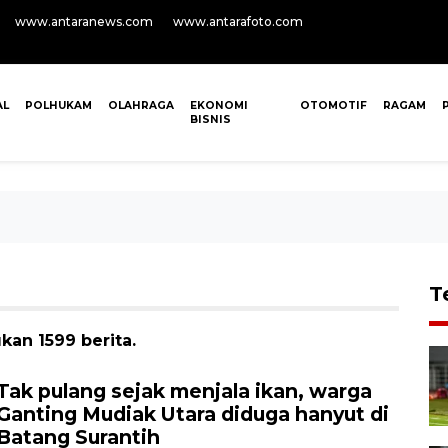
www.antaranews.com
www.antarafoto.com
AL
POLHUKAM
OLAHRAGA
EKONOMI
OTOMOTIF
RAGAM
BISNIS
T
kan 1599 berita.
Tak pulang sejak menjala ikan, warga
Ganting Mudiak Utara diduga hanyut di
Batang Surantih