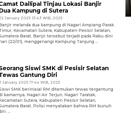
Sumbar
Camat Dailipal Tinjau Lokasi Banjir
05 August 2026 10:33 WIB
Dua Kampung di Sutera
22 January 2025 13:43 WIB, 2025
Banjir melanda dua kampung di Nagari Ampiang Parak
Timur, Kecamatan Sutera, Kabupaten Pesisir Selatan,
Sumatera Barat. Banjir tersebut terjadi pada Rabu dini
hari (22/01), menggenangi Kampung Tanjung ...
Seorang Siswi SMK di Pesisir Selatan
Tewas Gantung Diri
11 January 2025 17:44 WIB, 2025
Siswi SMK berinisial RM ditemukan tewas tergantung
di kamarnya, Nagari Air Terjun, Nagari Taratak,
Kecamatan Sutera, Kabupaten Pesisir Selatan,
Sumatera Barat. Polisi menyatakan bahwa RM bunuh
iri. ...