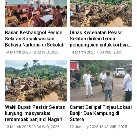
Badan Kesbangpol Pesisir
Dinas Kesehatan Pesisir
Selatan Sosialisasikan
Selatan dirikan tenda
Bahaya Narkoba di Sekolah
pengungsian untuk korban
4
banjir
14 March 2025 18:32 WIB, 2025
14 March 2025 7:00 WIB, 2025
1
Wakil Bupati Pesisir Selatan
Camat Dailipal Tinjau Lokasi
kunjungi masyarakat
Banjir Dua Kampung di
terdampak banjir di Nagari
Sutera
Pelangai Gadang
13 March 2025 13:36 WIB, 2025
22 January 2025 13:43 WIB, 2025