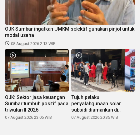
OJK Sumbar ingatkan UMKM selektif gunakan pinjol untuk
modal usaha
08 August 2026 2:13 WIB
OJK: Sektor jasa keuangan
Tujuh pelaku
Sumbar tumbuh positif pada
penyalahgunaan solar
triwulan II 2026
subsidi diamankan di
Sumbar
07 August 2026 23:05 WIB
07 August 2026 20:35 WIB